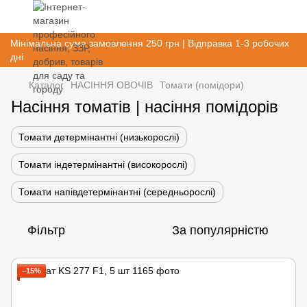
Мінімальна сума замовлення 250 грн | Відправка 1-3 робочих
дні
Каталог
НАСІННЯ ОВОЧІВ
Томати (помідори)
Насіння томатів | насіння помідорів
Томати детермінантні (низькорослі)
Томати індетермінантні (високорослі)
Томати напівдетермінантні (середньорослі)
Фільтр
За популярністю
−15%