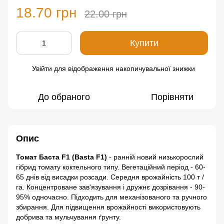
18.70 грн
22.00 грн
Купити
Увійти
для відображення накопичувальної знижки
%
До обраного
Порівняти
Опис
Томат Баста F1 (Basta F1)
- ранній новий низькорослий
гібрид томату коктельного типу. Вегетаційний період - 60-
65 днів від висадки розсади. Середня врожайність 100 т /
га. Концентроване зав'язування і дружнє дозрівання - 90-
95% одночасно. Підходить для механізованого та ручного
збирання. Для підвищення врожайності використовують
добрива та мульчування ґрунту.