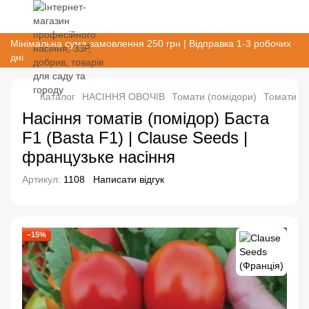
Мінімальна сума замовлення 250 грн | Відправка 1-3 робочих
дні
Каталог
НАСІННЯ ОВОЧІВ
Томати (помідори)
Томати (п
Насіння томатів (помідор) Баста
F1 (Basta F1) | Clause Seeds |
французьке насіння
Артикул:
1108
Написати відгук
−15%