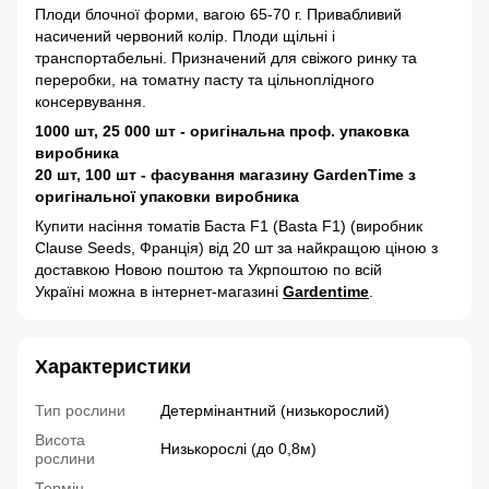
Плоди блочної форми, вагою 65-70 г. Привабливий
насичений червоний колір. Плоди щільні і
транспортабельні. Призначений для свіжого ринку та
переробки, на томатну пасту та цільноплідного
консервування.
1000 шт, 25 000 шт - оригінальна проф. упаковка
виробника
20 шт, 100 шт - фасування магазину GardenTime з
оригінальної упаковки виробника
Купити насіння томатів Баста F1 (Basta F1) (виробник
Clause Seeds, Франція) від 20 шт за найкращою ціною з
доставкою Новою поштою та Укрпоштою по всій
Україні можна в інтернет-магазині
Gardentime
.
Характеристики
Тип рослини
Детермінантний (низькорослий)
Висота
Низькорослі (до 0,8м)
рослини
Термін