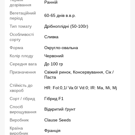
Ранній
дозрівання
Вегетаційний
60-65 днів в.в.р.
період
Тип томату
Дрібноплідні (50-100г)
Особливості
Сливка
сорту
Форма
Округло-овальна
Колір плоду
Червоний
Середня вага
До 100 гр
Призначення
Свіжий ринок, Консервування, Сік /
Паста
Стійкість до
HR: Fol:0,1/ Va:0/ Vd:0; IR: Ma, Mi, Mj
хвороб
Сорт / гібрид
Гібрид F1
Спосіб
Відкритий ґрунт
вирощування
Виробник
Clause Seeds
Країна
Франція
виробник