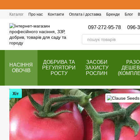
Перейти до основного контенту
Каталог
Про нас
Контакти
Оплата і доставка
Бренди
Блог
В
Публічний договір (оферта)
Програма лояльності
097-272-95-78
096-3
ДОБРИВА ТА
ЗАСОБИ
РАЗ
НАСІННЯ
РЕГУЛЯТОРИ
ЗАХИСТУ
ДЕШЕ
ОВОЧІВ
РОСТУ
РОСЛИН
(КОМПЛЕ
Хіт