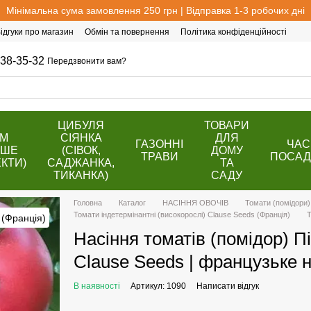
Мінімальна сума замовлення 250 грн | Відправка 1-3 робочих дні
ідгуки про магазин
Обмін та повернення
Політика конфіденційності
38-35-32
Передзвонити вам?
ЦИБУЛЯ
ТОВАРИ
ОМ
СІЯНКА
ДЛЯ
ГАЗОННІ
ЧАС
ВШЕ
(СІВОК,
ДОМУ
ТРАВИ
ПОСАД
КТИ)
САДЖАНКА,
ТА
ТИКАНКА)
САДУ
Головна
Каталог
НАСІННЯ ОВОЧІВ
Томати (помідори)
Томати індетермінантні (високорослі) Clause Seeds (Франція)
Т
Насіння томатів (помідор) Пін
Clause Seeds | французьке н
В наявності
Артикул: 1090
Написати відгук