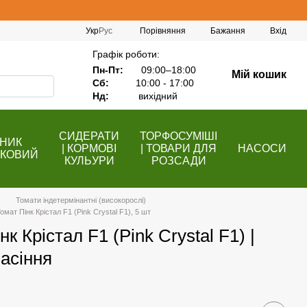
Порівняння
Укр
Рус
Бажання
Вхід
Графік роботи:
Пн-Пт:
09:00–18:00
Мій кошик
Сб:
10:00 - 17:00
Нд:
вихідний
СИДЕРАТИ
ТОРФОСУМІШІ
НИК
| КОРМОВІ
| ТОВАРИ ДЛЯ
НАСОСИ
КОВИЙ
КУЛЬУРИ
РОЗСАДИ
Томати індетермінантні (високорослі)
омат Пінк Крістал F1 (Pink Crystal F1), 5 шт
к Крістал F1 (Pink Crystal F1) |
асіння