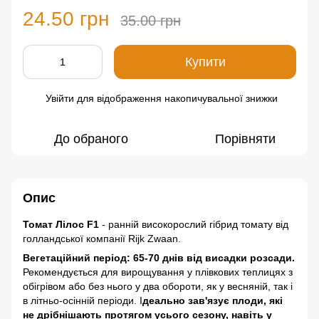
24.50 грн
35.00 грн
Купити
Увійти
для відображення накопичувальної знижки
%
До обраного
Порівняти
Опис
Томат Лілос F1
- ранній високорослий гібрид томату від
голландської компанії Rijk Zwaan.
Вегетаційний період: 65-70 днів від висадки розсади.
Рекомендується для вирощування у плівкових теплицях з
обігрівом або без нього у два обороти, як у весняній, так і
в літньо-осінній періоди. І
деально зав'язує плоди, які
не дрібнішають протягом усього сезону, навіть у