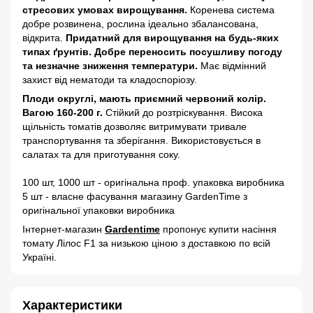
стресових умовах вирощування.
Коренева система
добре розвинена, рослина ідеально збалансована,
відкрита.
Придатний для вирощування на будь-яких
типах ґрунтів. Добре переносить посушливу погоду
та незначне зниження температури.
Має відмінний
захист від нематоди та кладоспоріозу.
Плоди округлі, мають приємний червоний колір.
Вагою 160-200 г.
Стійкий до розтріскування. Висока
щільність томатів дозволяє витримувати тривале
транспортування та зберігання. Використовується в
салатах та для приготування соку.
100 шт, 1000 шт - оригінальна проф. упаковка виробника
5 шт - власне фасування магазину GardenTime з
оригінальної упаковки виробника
Інтернет-магазин
Gardentime
пропонує купити насіння
томату Лілос F1 за низькою ціною з доставкою по всій
Україні.
Характеристики