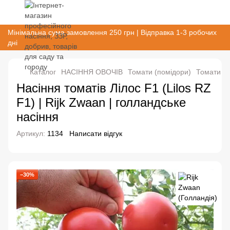
Мінімальна сума замовлення 250 грн | Відправка 1-3 робочих
дні
Каталог
НАСІННЯ ОВОЧІВ
Томати (помідори)
Томати ін
Насіння томатів Лілос F1 (Lilos RZ
F1) | Rijk Zwaan | голландське
насіння
Артикул:
1134
Написати відгук
−30%