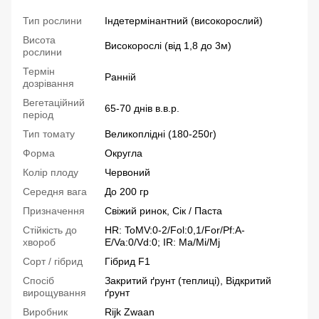
Тип рослини
Індетермінантний (високорослий)
Висота
Високорослі (від 1,8 до 3м)
рослини
Термін
Ранній
дозрівання
Вегетаційний
65-70 днів в.в.р.
період
Тип томату
Великоплідні (180-250г)
Форма
Округла
Колір плоду
Червоний
Середня вага
До 200 гр
Призначення
Свіжий ринок, Сік / Паста
Стійкість до
HR: ToMV:0-2/Fol:0,1/For/Pf:A-
хвороб
E/Va:0/Vd:0; IR: Ma/Mi/Mj
Сорт / гібрид
Гібрид F1
Спосіб
Закритий ґрунт (теплиці), Відкритий
вирощування
ґрунт
Виробник
Rijk Zwaan