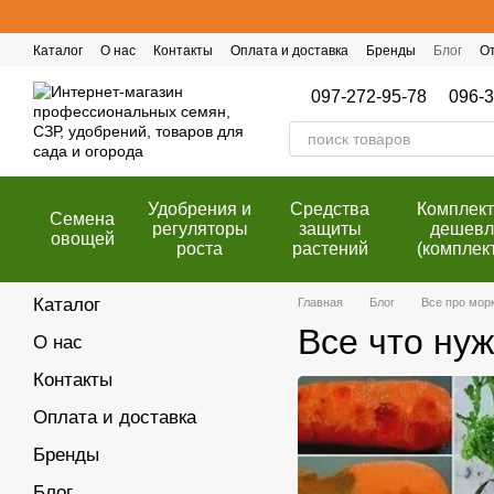
Перейти к основному контенту
Каталог
О нас
Контакты
Оплата и доставка
Бренды
Блог
О
Публичный договор (оферта)
Программа лояльности
097-272-95-78
096-3
Удобрения и
Cредства
Комплек
Семена
регуляторы
защиты
дешевл
овощей
роста
растений
(комплек
Каталог
Главная
Блог
Все про мор
Все что ну
О нас
Контакты
Оплата и доставка
Бренды
Блог