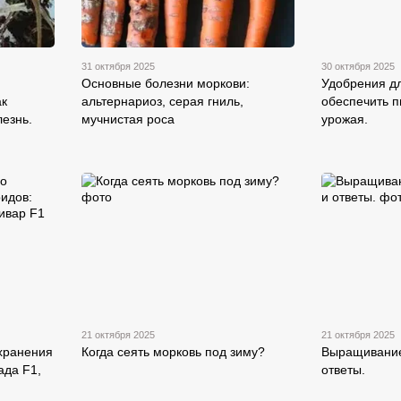
31 октября 2025
30 октября 2025
Основные болезни моркови:
Удобрения дл
ак
альтернариоз, серая гниль,
обеспечить п
езнь.
мучнистая роса
урожая.
21 октября 2025
21 октября 2025
хранения
Когда сеять морковь под зиму?
Выращивание
ада F1,
ответы.