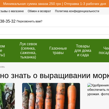
Минимальная сумма заказа 250 грн | Отправка 1-3 рабочих дня
тзывы о магазине
Обмен и возврат
Политика конфиденциальности
38-35-32
Перезвонить вам?
Лук севок
том
Товары
(сеянка,
Газонные
Че
е
для дома
саженка,
травы
поса
ты)
и сада
тыканка)
ковь
жно знать о выращивании мор