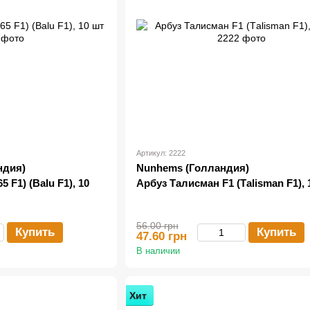
Артикул: 2222
ндия)
Nunhems (Голландия)
 F1) (Balu F1), 10
Арбуз Талисман F1 (Тalisman F1), 
56.00 грн
Купить
Купить
47.60 грн
В наличии
Хит