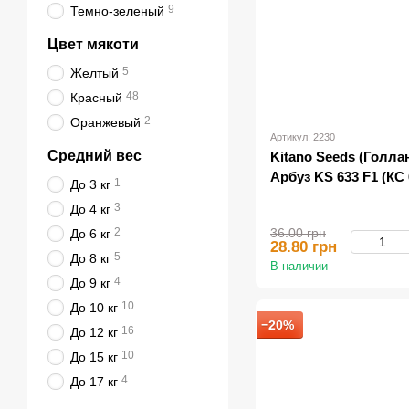
9
Темно-зеленый
Цвет мякоти
5
Желтый
48
Красный
2
Оранжевый
Артикул: 2230
Средний вес
Kitano Seeds (Голла
Арбуз KS 633 F1 (КС 
1
До 3 кг
3
До 4 кг
2
36.00 грн
До 6 кг
28.80 грн
5
До 8 кг
В наличии
4
До 9 кг
10
До 10 кг
−20%
16
До 12 кг
10
До 15 кг
4
До 17 кг