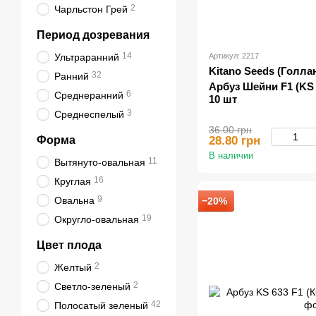
2
Чарльстон Грей
Период дозревания
14
Ультраранний
Артикул: 2217
Kitano Seeds (Голла
32
Ранний
Арбуз Шейни F1 (KS 1
6
Среднеранний
10 шт
3
Среднеспелый
36.00 грн
Форма
28.80 грн
В наличии
11
Вытянуто-овальная
16
Круглая
9
Овальна
−20%
19
Округло-овальная
Цвет плода
2
Желтый
2
Светло-зеленый
42
Полосатый зеленый