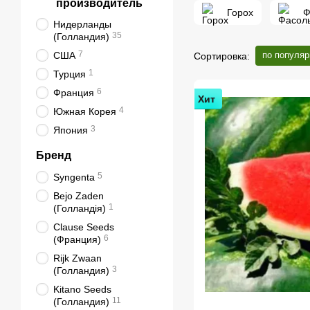
производитель
Горох
Ф
Нидерланды
35
(Голландия)
7
США
по популяр
Сортировка:
1
Турция
6
Франция
Хит
4
Южная Корея
3
Япония
Бренд
5
Syngenta
Bejo Zaden
1
(Голландія)
Clause Seeds
6
(Франция)
Rijk Zwaan
3
(Голландия)
Kitano Seeds
11
(Голландия)