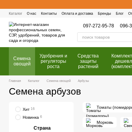
Перейти к основному контенту
Каталог
О нас
Контакты
Оплата и доставка
Бренды
Блог
О
Публичный договор (оферта)
Программа лояльности
097-272-95-78
096-3
Удобрения и
Cредства
Комплек
Семена
регуляторы
защиты
дешевл
овощей
роста
растений
(комплек
Главная
Каталог
Семена овощей
Арбузы
Семена арбузов
Томаты (помидор
16
Хит
6
Новинка
Морковь
Страна