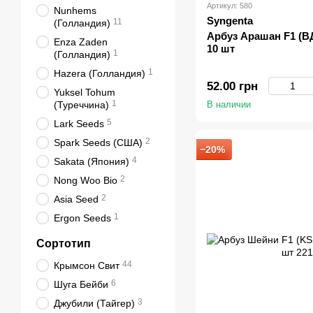
Артикул: 580
Nunhems
Syngenta
11
(Голландия)
Арбуз Арашан F1 (ВД
Enza Zaden
10 шт
1
(Голландия)
1
Hazera (Голландия)
52.00 грн
Yuksel Tohum
1
(Туреччина)
В наличии
5
Lark Seeds
2
Spark Seeds (США)
−20%
4
Sakata (Япония)
2
Nong Woo Bio
2
Asia Seed
1
Ergon Seeds
Сортотип
44
Крымсон Свит
6
Шуга Бейби
3
Джубили (Тайгер)