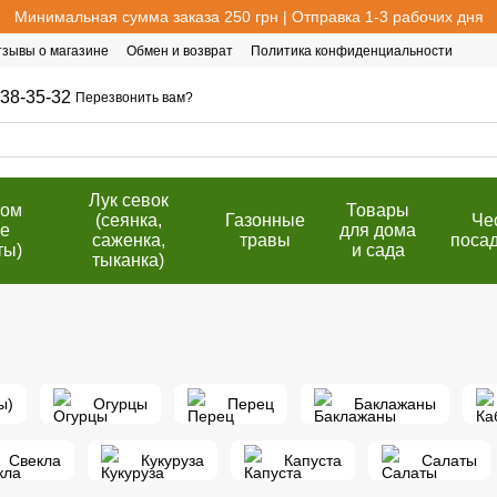
Минимальная сумма заказа 250 грн | Отправка 1-3 рабочих дня
тзывы о магазине
Обмен и возврат
Политика конфиденциальности
38-35-32
Перезвонить вам?
Лук севок
том
Товары
(сеянка,
Газонные
Че
е
для дома
саженка,
травы
поса
ты)
и сада
тыканка)
ы)
Огурцы
Перец
Баклажаны
Свекла
Кукуруза
Капуста
Салаты