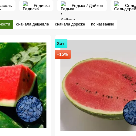
асоль
Редиска
Редька / Дайкон
Сель
ности
сначала дешевле
сначала дороже
по названию
Хит
−15%