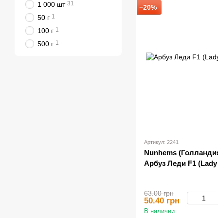
31
1 000 шт
−20%
1
50 г
1
100 г
1
500 г
Артикул: 2241
Nunhems (Голланди
Арбуз Леди F1 (Lady 
63.00 грн
50.40 грн
В наличии