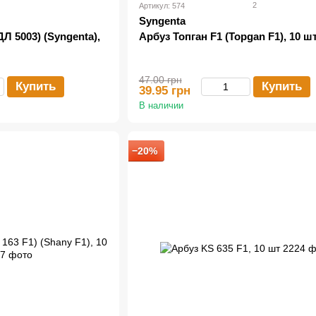
2
Артикул: 574
Syngenta
Л 5003) (Syngenta),
Арбуз Топган F1 (Topgan F1), 10 ш
47.00 грн
Купить
Купить
39.95 грн
В наличии
−20%