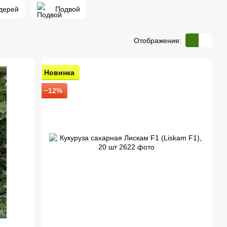
дерей
Подвой
Отображение:
Новинка
−12%