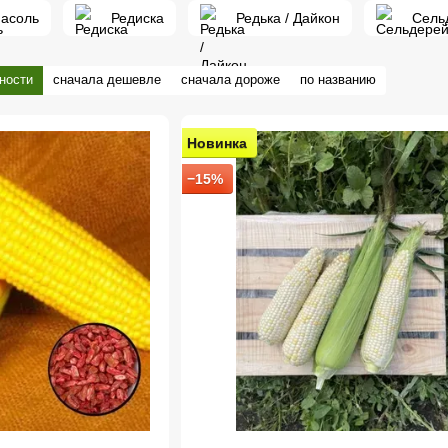
асоль
Редиска
Редька / Дайкон
Сель
ности
сначала дешевле
сначала дороже
по названию
Новинка
−15%