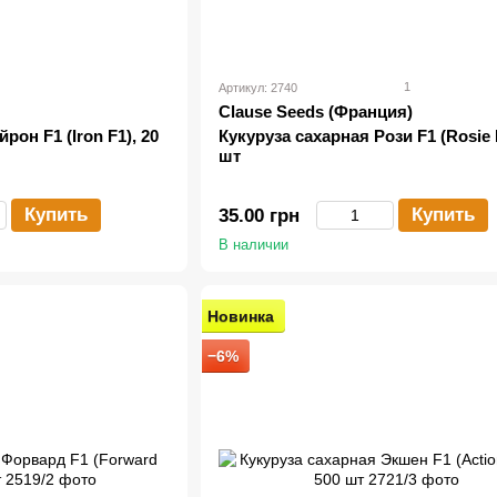
1
Артикул: 2740
Clause Seeds (Франция)
рон F1 (Iron F1), 20
Кукуруза сахарная Рози F1 (Rosie F
шт
Купить
Купить
35.00 грн
В наличии
Новинка
−6%