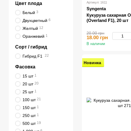
Артикул: 1611
Цвет плода
Syngenta
3
Белый
Кукуруза сахарная 
6
(Overland F1), 20 шт
Двухцветный
12
Желтый
20.00 грн
1
Оранжевий
18.00 грн
В наличии
Сорт / гибрид
22
Гибрид F1
Новинка
Фасовка
1
15 шт
20
20 шт
1
25 шт
21
100 шт
1
150 шт
1
250 шт
19
500 шт
6