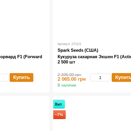
Артикул: 2721/3
Spark Seeds (США)
орвард F1 (Forward
Кукуруза сахарная Экшен F1 (Actio
2 500 шт
2 205.00 грн
Купить
Купит
2 065.00 грн
В наличии
Хит
−7%