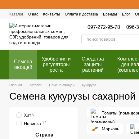
Перейти к основному контенту
Каталог
О нас
Контакты
Оплата и доставка
Бренды
Блог
О
Публичный договор (оферта)
Программа лояльности
097-272-95-78
096-3
Удобрения и
Cредства
Комплек
Семена
регуляторы
защиты
дешевл
овощей
роста
растений
(комплек
Главная
Каталог
Семена овощей
Кукуруза
Семена кукурузы сахарной
Томаты (помидор
6
Хит
12
Новинка
Морковь
Страна