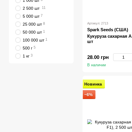
1 000 шт
11
2 500 шт
7
5 000 шт
8
Артикул: 2713
25 000 шт
Spark Seeds (США)
1
50 000 шт
Кукуруза сахарная Ай
1
100 000 шт
шт
5
500 г
3
1 кг
28.00 грн
В наличии
Новинка
−6%