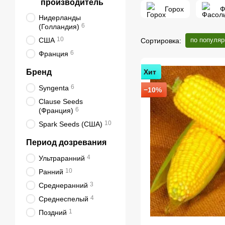
производитель
Горох
Ф
Нидерланды
6
(Голландия)
10
США
по популяр
Сортировка:
6
Франция
Бренд
Хит
6
Syngenta
−10%
Clause Seeds
6
(Франция)
10
Spark Seeds (США)
Период дозревания
4
Ультраранний
10
Ранний
3
Среднеранний
4
Среднеспелый
1
Поздний