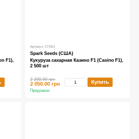
Артикул: 2739/3
Spark Seeds (США)
n F1),
Кукуруза сахарная Казино F1 (Casino F1),
2 500 шт
2 200.00 грн
ь
Купить
2 050.00 грн
Предзаказ