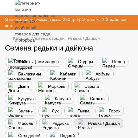
Минимальная сумма заказа 250 грн | Отправка 1-3 рабочих
дня
Каталог
Семена овощей
Редька / Дайкон
Семена редьки и дайкона
Томаты (помидоры)
Огурцы
Перец
Баклажаны
Кабачки
Арбузы
Дыни
Морковь
Свекла
Кукуруза
Капуста
Салаты
Зелень
Лук
Тыква
Горох
Фасоль
Редиска
Редька / Дайкон
Сельдерей
Подвой