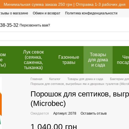
Минимальная сумма заказа 250 грн | Отправка 1-3 рабочих дня
тзывы о магазине
Обмен и возврат
Политика конфиденциальности
38-35-32
Перезвонить вам?
Лук севок
том
Товары
(сеянка,
Газонные
Че
е
для дома
саженка,
травы
поса
ты)
и сада
тыканка)
Главная
Каталог
Товары для дома и сада
Бактерии дл
Порошок для септиков, выгребных ям и дворовых туалетов (Microb
Порошок для септиков, выг
(Microbec)
Ожидается
Артикул: 2078
Оставить отзыв
1 040.00 грн