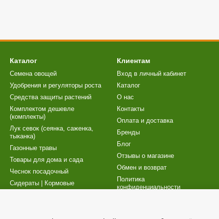
Каталог
Клиентам
Семена овощей
Вход в личный кабинет
Удобрения и регуляторы роста
Каталог
Cредства защиты растений
О нас
Комплектом дешевле
Контакты
(комплекты)
Оплата и доставка
Лук севок (сеянка, саженка,
Бренды
тыканка)
Блог
Газонные травы
Отзывы о магазине
Товары для дома и сада
Обмен и возврат
Чеснок посадочный
Политика
Сидераты | Кормовые
конфиденциальности
культуры
Карта сайта
Торфосмеси | Товары для
рассады
Публичный договор (оферта)