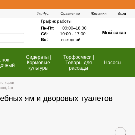
Сравнение
Укр
Рус
Желания
Вход
График работы:
Пн-Пт:
09:00–18:00
Мой заказ
Сб:
10:00 - 17:00
Вс:
выходной
Сидераты |
Торфосмеси |
снок
Кормовые
Товары для
Насосы
дочный
культуры
рассады
я отходов
ec), 1 кг
ребных ям и дворовых туалетов