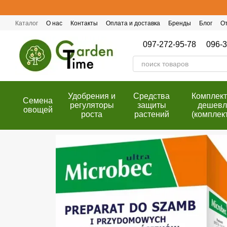
Перейти к основному контенту
Каталог
О нас
Контакты
Оплата и доставка
Бренды
Блог
О
Публичный договор (оферта)
Программа лояльности
097-272-95-78
096-3
Удобрения и
Cредства
Комплек
Семена
регуляторы
защиты
дешевл
овощей
роста
растений
(комплек