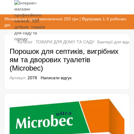
Мінімальна сума замовлення 250 грн | Відправка 1-3 робочих
дні
Каталог
ТОВАРИ ДЛЯ ДОМУ ТА САДУ
Бактерії для відход
Порошок для септиків, вигрібних
ям та дворових туалетів
(Microbec)
Артикул:
2078
Написати відгук