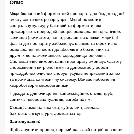
Опис
Мікробіологічний ферментний препарат для біодеградації
вмісту септичних резервуарів. Microbec містить
спеціальну культуру бактерій та ферменти, які
прискорюють природній процес розкладання органічних
залишків (нечистоти, папір, рослинні залишки, жири). 3-
фазна дія препарату забезпечує швидке та ефективне
розкладання нечистот до абсолютно безпечних та
дружніх до навколишнього середовища речовин.
Систематичне використання препарату зменшує частоту
спорожнення вигрібної ями та допомагає у роботі
присадибних очисних споруд, усуває неприємний запах
та прочищає сантехнічну систему. Вбиває небезпечні
хвороботворні мікроорганізми.
Підходить для очищення каналізаційних стоків, труб,
септиків, дворових туалетів, вигрібних ям.
Склад:
лимонна кислота, субтилізин, амілаза,
бактеріальні культури, ароматизатор
Застосування:
Щоб запустити процес, перший раз засіб потрібно внести