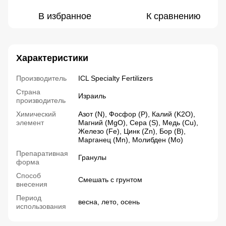
В избранное
К сравнению
Характеристики
Производитель
ICL Specialty Fertilizers
Страна
Израиль
производитель
Химический
Азот (N), Фосфор (P), Калий (K2О),
элемент
Магний (MgО), Сера (S), Медь (Cu),
Железо (Fe), Цинк (Zn), Бор (B),
Марганец (Mn), Молибден (Mo)
Препаративная
Гранулы
форма
Способ
Смешать с грунтом
внесения
Период
весна, лето, осень
использования