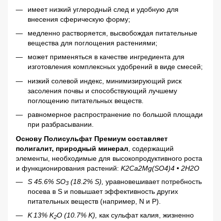
имеет низкий углеродный след и удобную для
внесения сферическую форму;
медленно растворяется, высвобождая питательные
вещества для поглощения растениями;
может применяться в качестве ингредиента для
изготовления комплексных удобрений в виде смесей;
низкий солевой индекс, минимизирующий риск
засоления почвы и способствующий лучшему
поглощению питательных веществ.
равномерное распространение по большой площади
при разбрасывании.
Основу Полисульфат Премиум составляет
полигалит, природный минерал
, содержащий
элементы, необходимые для высокопродуктивного роста
и функционирования растений:
K2Ca2Mg(SO4)4 • 2H2O
S 45.6% SO
(18.2% S),
уравновешивает потребность
3
посева в S и повышает эффективность других
питательных веществ (например, N и P).
K
13% K
O (10.7% K),
как сульфат калия, жизненно
2