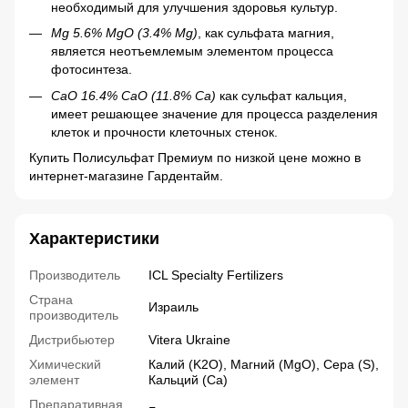
необходимый для улучшения здоровья культур.
Mg 5.6% MgO (3.4% Mg)
, как сульфата магния,
является неотъемлемым элементом процесса
фотосинтеза.
CaO 16.4% CaO (11.8% Ca)
как сульфат кальция,
имеет решающее значение для процесса разделения
клеток и прочности клеточных стенок.
Купить Полисульфат Премиум по низкой цене можно в
интернет-магазине Гардентайм.
Характеристики
Производитель
ICL Specialty Fertilizers
Страна
Израиль
производитель
Дистрибьютер
Vitera Ukraine
Химический
Калий (K2О), Магний (MgО), Сера (S),
элемент
Кальций (Са)
Препаративная