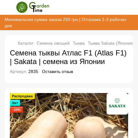
Минимальная сумма заказа 250 грн | Отправка 1-3 рабочих
дня
Каталог
Семена овощей
Тыква
Тыква Sakata (Япония)
Семена тыквы Атлас F1 (Atlas F1)
| Sakata | семена из Японии
Артикул:
2835
Оставить отзыв
Распродажа
Хит
−10%