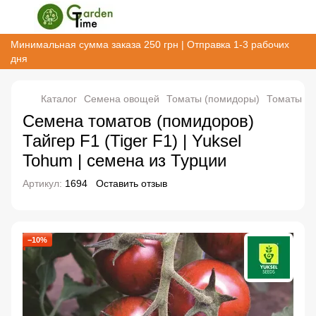
Минимальная сумма заказа 250 грн | Отправка 1-3 рабочих
дня
Каталог
Семена овощей
Томаты (помидоры)
Томаты (п
Семена томатов (помидоров)
Тайгер F1 (Tiger F1) | Yuksel
Tohum | семена из Турции
Артикул:
1694
Оставить отзыв
−10%