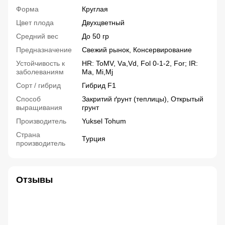
Форма
Круглая
Цвет плода
Двухцветный
Средний вес
До 50 гр
Предназначение
Свежий рынок, Консервирование
Устойчивость к
HR: ToMV, Vа,Vd, Fol 0-1-2, For; IR:
заболеваниям
Ma, Mi,Mj
Сорт / гибрид
Гибрид F1
Способ
Закритий ґрунт (теплицы), Открытый
выращивания
грунт
Производитель
Yuksel Tohum
Страна
Турция
производитель
Отзывы