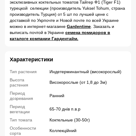
эксклюзивных коктельных томатов Тайгер Ф1 (Tiger F1)
турецкой селекции (производитель Yuksel Tohum, страна
производитель Турция) от 5 шт по лучшей цене с
доставкой по Укрпочте и Новой почте по всей Украине
можно в
интернет-магазине
Gardentime
. Заказать и
выписать почтой в Украине
семена помидоров в
каталоге компании Гардентайм.
Характеристики
Тип растения
Индетерминантный (високорослый)
Высота
Високорослые (от 1,8 до 3м)
растения
Период
Ранний
дозревания
Период
65-70 днів п.в.р
вегетации
Тип томата
Коктельные (30-50г)
Особенности
Коллекційний
сорта