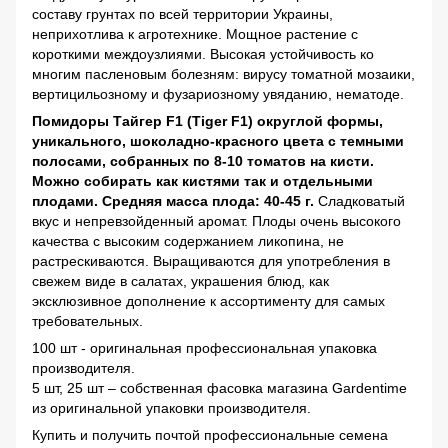
составу грунтах по всей территории Украины,
неприхотлива к агротехнике. Мощное растение с
короткими междоузлиями. Высокая устойчивость ко
многим пасленовым болезням: вирусу томатной мозаики,
вертицильозному и фузариозному увяданию, нематоде.
Помидоры Тайгер F1 (Tiger F1) округлой формы,
уникального, шоколадно-красного цвета с темными
полосами, собранных по 8-10 томатов на кисти.
Можно собирать как кистями так и отдельными
плодами. Средняя масса плода: 40-45 г.
Сладковатый
вкус и непревзойденный аромат. Плоды очень высокого
качества с высоким содержанием ликопина, не
растрескиваются. Выращиваются для употребления в
свежем виде в салатах, украшения блюд, как
эксклюзивное дополнение к ассортименту для самых
требовательных.
100 шт - оригинальная профессиональная упаковка
производителя.
5 шт, 25 шт – собственная фасовка магазина Gardentime
из оригинальной упаковки производителя.
Купить и получить почтой профессиональные семена