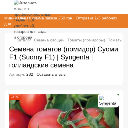
Минимальная сумма заказа 250 грн | Отправка 1-3 рабочих
дня
Каталог
Семена овощей
Томаты (помидоры)
Томаты де
Семена томатов (помидор) Суоми
F1 (Suomy F1) | Syngenta |
голландские семена
Артикул:
282
Оставить отзыв
−15%