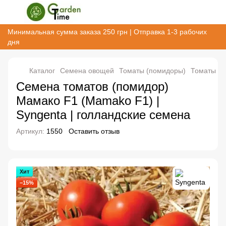
Минимальная сумма заказа 250 грн | Отправка 1-3 рабочих
дня
Каталог
Семена овощей
Томаты (помидоры)
Томаты (п
Семена томатов (помидор)
Мамако F1 (Mamako F1) |
Syngenta | голландские семена
Артикул:
1550
Оставить отзыв
Хит
−15%