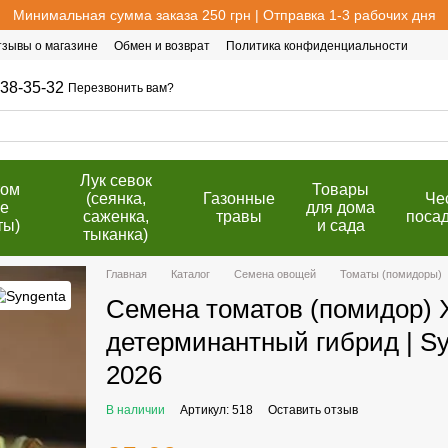
Минимальная сумма заказа 250 грн | Отправка 1-3 рабочих дня
тзывы о магазине
Обмен и возврат
Политика конфиденциальности
38-35-32
Перезвонить вам?
Лук севок
том
Товары
(сеянка,
Газонные
Че
е
для дома
саженка,
травы
поса
ты)
и сада
тыканка)
Главная
Каталог
Семена овощей
Томаты (помидоры)
Семена томатов (помидор) 
детерминантный гибрид | Syn
2026
В наличии
Артикул: 518
Оставить отзыв