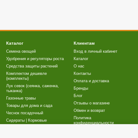
Каталог
Клиентам
Семена овощей
Вход в личный кабинет
Удобрения и регуляторы роста
Каталог
Cредства защиты растений
О нас
Комплектом дешевле
Контакты
(комплекты)
Оплата и доставка
Лук севок (сеянка, саженка,
Бренды
тыканка)
Блог
Газонные травы
Отзывы о магазине
Товары для дома и сада
Обмен и возврат
Чеснок посадочный
Политика
Сидераты | Кормовые
конфиденциальности
культуры
Карта сайта
Торфосмеси | Товары для
рассады
Публичный договор (оферта)