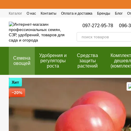
Перейти к основному контенту
Каталог
О нас
Контакты
Оплата и доставка
Бренды
Блог
О
Публичный договор (оферта)
Программа лояльности
097-272-95-78
096-3
Удобрения и
Cредства
Комплек
Семена
регуляторы
защиты
дешевл
овощей
роста
растений
(комплек
Хит
−20%