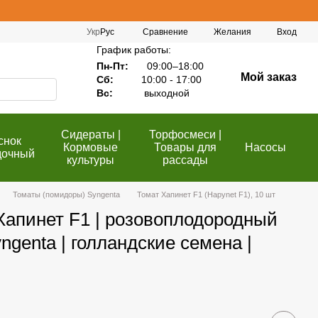
Сравнение
Укр
Рус
Желания
Вход
График работы:
Пн-Пт:
09:00–18:00
Мой заказ
Сб:
10:00 - 17:00
Вс:
выходной
Сидераты |
Торфосмеси |
снок
Кормовые
Товары для
Насосы
дочный
культуры
рассады
Томаты (помидоры) Syngenta
Томат Хапинет F1 (Hapynet F1), 10 шт
Хапинет F1 | розовоплодородный
genta | голландские семена |