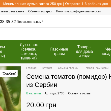
Минимальная сумма заказа 250 грн | Отправка 1-3 рабочих дня
тзывы о магазине
Обмен и возврат
Политика конфиденциальности
38-35-32
Перезвонить вам?
Лук севок
том
Товары
(сеянка,
Газонные
Че
е
для дома
саженка,
травы
поса
ты)
и сада
тыканка)
Главная
Каталог
Семена овощей
Томаты (помидоры)
Семена томатов (помидор) Кр
из Сербии
В наличии
Артикул: 2736
Оставить отзыв
20.00 грн