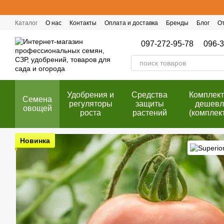
Перейти к основному контенту
Каталог
О нас
Контакты
Оплата и доставка
Бренды
Блог
О
Публичный договор (оферта)
Программа лояльности
097-272-95-78
096-3
Удобрения и
Cредства
Комплек
Семена
регуляторы
защиты
дешевл
овощей
роста
растений
(комплек
Новинка