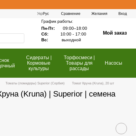
Сравнение
Укр
Рус
Желания
Вход
График работы:
Пн-Пт:
09:00–18:00
Мой заказ
Сб:
10:00 - 17:00
Вс:
выходной
Сидераты |
Торфосмеси |
снок
Кормовые
Товары для
Насосы
дочный
культуры
рассады
Томаты (помидоры) Superior (Сербия)
Томат Круна (Kruna), 20 шт
уна (Kruna) | Superior | семена