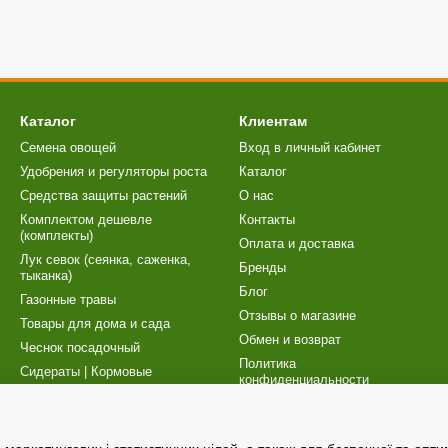
Каталог
Клиентам
Семена овощей
Вход в личный кабинет
Удобрения и регуляторы роста
Каталог
Cредства защиты растений
О нас
Комплектом дешевле
Контакты
(комплекты)
Оплата и доставка
Лук севок (сеянка, саженка,
Бренды
тыканка)
Блог
Газонные травы
Отзывы о магазине
Товары для дома и сада
Обмен и возврат
Чеснок посадочный
Политика
Сидераты | Кормовые
конфиденциальности
культуры
Карта сайта
Торфосмеси | Товары для
рассады
Публичный договор (оферта)