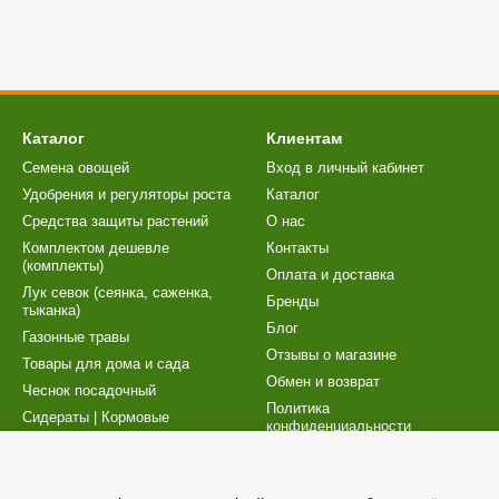
Каталог
Клиентам
Семена овощей
Вход в личный кабинет
Удобрения и регуляторы роста
Каталог
Cредства защиты растений
О нас
Комплектом дешевле
Контакты
(комплекты)
Оплата и доставка
Лук севок (сеянка, саженка,
Бренды
тыканка)
Блог
Газонные травы
Отзывы о магазине
Товары для дома и сада
Обмен и возврат
Чеснок посадочный
Политика
Сидераты | Кормовые
конфиденциальности
культуры
Карта сайта
Торфосмеси | Товары для
рассады
Публичный договор (оферта)