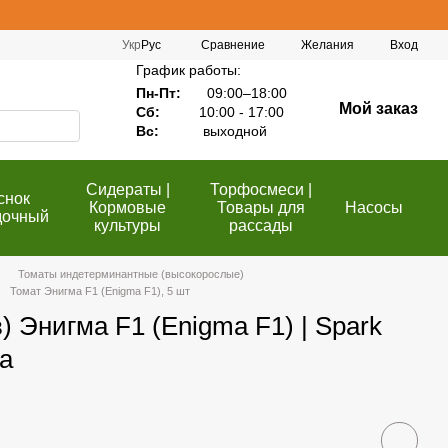
Сравнение
Укр
Рус
Желания
Вход
График работы:
Пн-Пт:
09:00–18:00
Мой заказ
Сб:
10:00 - 17:00
Вс:
выходной
Сидераты |
Торфосмеси |
снок
Кормовые
Товары для
Насосы
дочный
культуры
рассады
Томаты индетерминантные (высокорослые)
Томат Энигма F1 (Enigma F1), 5 шт
 Энигма F1 (Enigma F1) | Spark
а