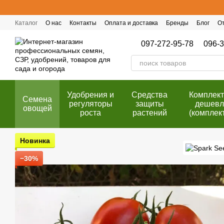
Перейти к основному контенту
Каталог
О нас
Контакты
Оплата и доставка
Бренды
Блог
О
Публичный договор (оферта)
Программа лояльности
097-272-95-78
096-3
Удобрения и
Cредства
Комплек
Семена
регуляторы
защиты
дешевл
овощей
роста
растений
(комплек
Новинка
−30%