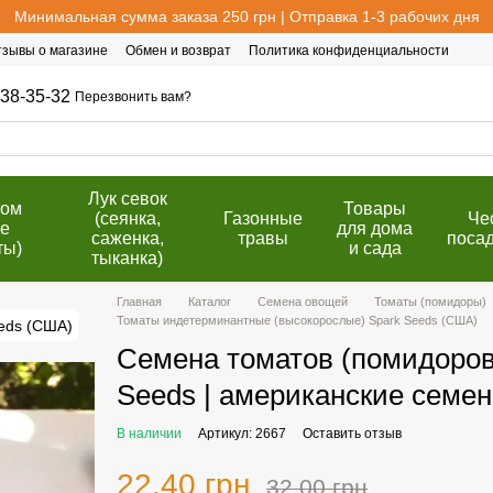
Минимальная сумма заказа 250 грн | Отправка 1-3 рабочих дня
тзывы о магазине
Обмен и возврат
Политика конфиденциальности
38-35-32
Перезвонить вам?
Лук севок
том
Товары
(сеянка,
Газонные
Че
е
для дома
саженка,
травы
поса
ты)
и сада
тыканка)
Главная
Каталог
Семена овощей
Томаты (помидоры)
Томаты индетерминантные (высокорослые) Spark Seeds (США)
Семена томатов (помидоров)
Seeds | американские семен
В наличии
Артикул: 2667
Оставить отзыв
22.40 грн
32.00 грн