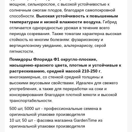
мощное, сильнорослое, с высокой устойчивостью к
солнечным ожогам плодов, благодаря самопокровной
способности.
Высокая устойчивость к повышенным
температурам и низкой влажности воздуха.
Гибрид
отличается однородностью урожая в течение всего
периода созревания. Также томатам характерна высокая
стойкость ко многим болезням: фузариозному и
вертицилозному увяданию, альтернариозу, серой
пятнистости.
Помидоры Флорида Ф1 округло-плоские,
насыщенно-красного цвета, плотные и устойчивые к
растрескиванию, средней массой 210-250 г
,
многокамерные, со стенкой средней толщины и
высокими вкусовыми свойствами. Идеален для свежего
употребления, а также для переработки на соки и
консервирования благодаря плотной мякоти и высокой
транспортабельности.
500 шт, 5000 шт - профессиональные семена в
оригинальной упаковке производителя
10 шт, 50 шт - фасовка магазина GardenTime из
оригинальной упаковки производителя