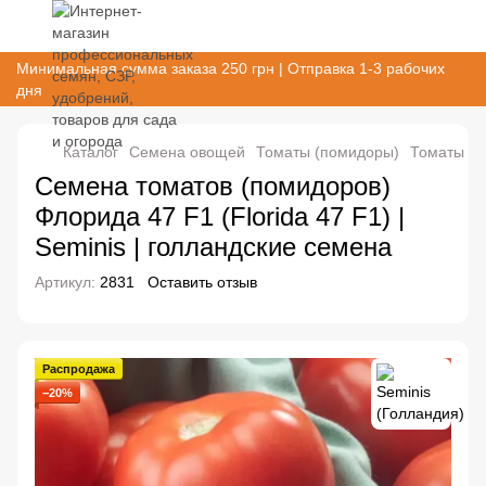
Минимальная сумма заказа 250 грн | Отправка 1-3 рабочих
дня
Каталог
Семена овощей
Томаты (помидоры)
Томаты (п
Семена томатов (помидоров)
Флорида 47 F1 (Florida 47 F1) |
Seminis | голландские семена
Артикул:
2831
Оставить отзыв
Распродажа
−20%