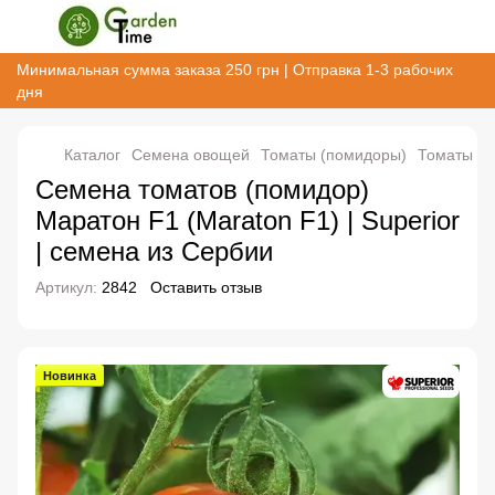
Минимальная сумма заказа 250 грн | Отправка 1-3 рабочих
дня
Каталог
Семена овощей
Томаты (помидоры)
Томаты (п
Семена томатов (помидор)
Маратон F1 (Maraton F1) | Superior
| семена из Сербии
Артикул:
2842
Оставить отзыв
Новинка