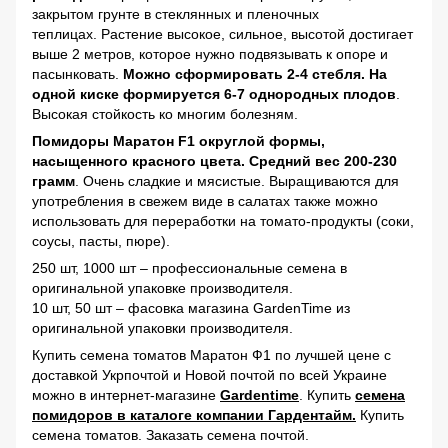
закрытом грунте в стеклянных и пленочных
теплицах. Растение высокое, сильное, высотой достигает
выше 2 метров, которое нужно подвязывать к опоре и
пасынковать.
Можно сформировать 2-4 стебля. На
одной киске формируется 6-7 однородных плодов
.
Высокая стойкость ко многим болезням.
Помидоры Маратон F1 округлой формы,
насыщенного красного цвета. Средний вес 200-230
грамм
. Очень сладкие и мясистые. Выращиваются для
употребления в свежем виде в салатах также можно
использовать для переработки на томато-продукты (соки,
соусы, пасты, пюре).
250 шт, 1000 шт – профессиональные семена в
оригинальной упаковке производителя.
10 шт, 50 шт – фасовка магазина GardenTime из
оригинальной упаковки производителя.
Купить семена томатов Маратон Ф1 по лучшей цене с
доставкой Укрпочтой и Новой почтой по всей Украине
можно в
интернет-магазине
Gardentime
. Купить
семена
помидоров в каталоге компании Гардентайм.
Купить
семена томатов. Заказать семена почтой.