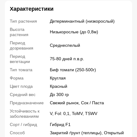
Характеристики
Тип растения
Детерминантный (низкорослый)
Высота
Низькорослые (до 0,8м)
растения
Период
Среднеспелый
дозревания
Период
75-80 дней п.в.р.
вегетации
Тип томата
Биф томати (250-500г)
Форма
Круглая
Цвет плода
Красный
Средний вес
До 300 гр
Предназначение
Свежий рынок, Сок / Паста
Устойчивость к
V, Fol: 0,1, ToMV, TSWV
заболеваниям
Сорт / гибрид
Гибрид F1
Способ
Закритий ґрунт (теплицы), Открытый