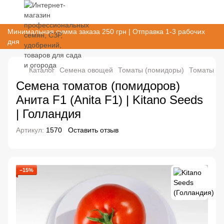
Минимальная сумма заказа 250 грн | Отправка 1-3 рабочих
дня
Каталог
Семена овощей
Томаты (помидоры)
Томаты (п
Семена томатов (помидоров)
Анита F1 (Anita F1) | Kitano Seeds
| Голландия
Артикул:
1570
Оставить отзыв
−15%