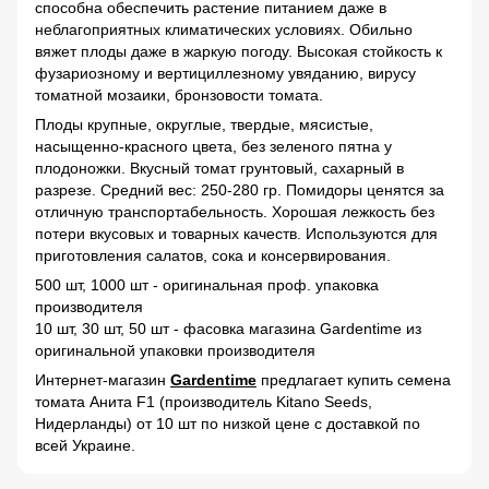
способна обеспечить растение питанием даже в
неблагоприятных климатических условиях. Обильно
вяжет плоды даже в жаркую погоду. Высокая стойкость к
фузариозному и вертициллезному увяданию, вирусу
томатной мозаики, бронзовости томата.
Плоды крупные, округлые, твердые, мясистые,
насыщенно-красного цвета, без зеленого пятна у
плодоножки. Вкусный томат грунтовый, сахарный в
разрезе. Средний вес: 250-280 гр. Помидоры ценятся за
отличную транспортабельность. Хорошая лежкость без
потери вкусовых и товарных качеств. Используются для
приготовления салатов, сока и консервирования.
500 шт, 1000 шт - оригинальная проф. упаковка
производителя
10 шт, 30 шт, 50 шт - фасовка магазина Gardentime из
оригинальной упаковки производителя
Интернет-магазин
Gardentime
предлагает купить семена
томата Анита F1 (производитель Kitano Seeds,
Нидерланды) от 10 шт по низкой цене с доставкой по
всей Украине.