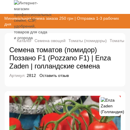
Минимальная сумма заказа 250 грн | Отправка 1-3 рабочих
дня
Каталог
Семена овощей
Томаты (помидоры)
Томаты (п
Семена томатов (помидор)
Поззано F1 (Pozzano F1) | Enza
Zaden | голландские семена
Артикул:
2812
Оставить отзыв