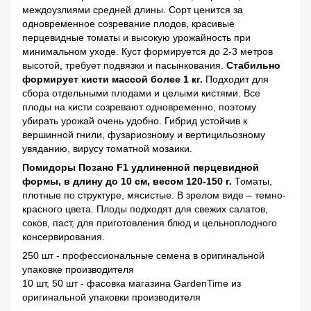
междоузлиями средней длины. Сорт ценится за
одновременное созревание плодов, красивые
перцевидные томаты и высокую урожайность при
минимальном уходе. Куст формируется до 2-3 метров
высотой, требует подвязки и пасынкования.
Стабильно
формирует кисти массой более 1 кг.
Подходит для
сбора отдельными плодами и целыми кистями. Все
плоды на кисти созревают одновременно, поэтому
убирать урожай очень удобно. Гибрид устойчив к
вершинной гнили, фузариозному и вертицильозному
увяданию, вирусу томатной мозаики.
Помидоры Позано F1 удлиненной перцевидной
формы, в длину до 10 см, весом 120-150 г.
Томаты,
плотные по структуре, мясистые. В зрелом виде – темно-
красного цвета. Плоды подходят для свежих салатов,
соков, паст, для приготовления блюд и цельноплодного
консервирования.
250 шт - профессиональные семена в оригинальной
упаковке производителя
10 шт, 50 шт - фасовка магазина GardenTime из
оригинальной упаковки производителя