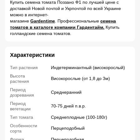
Купить семена томата Поззано Ф1 по лучшей цене с
доставкой Новой почтой и Укрпочтой по всей Украине
можно в интернет-
магазине
Gardentime
. Профессиональные
семена
томатов в каталоге компании Гардентайм.
Купить
голландские семена томатов.
Характеристики
Тип растения
Индетерминантный (високорослый)
Высота
Високорослые (от 1,8 до 3м)
растения
Период
Среднеранний
дозревания
Период
70-75 дней п.в.р.
вегетации
Тип томата
Среднеплодные (100-180г)
Особенности
Перцеподобный
сорта
Форма
Перцеподобная