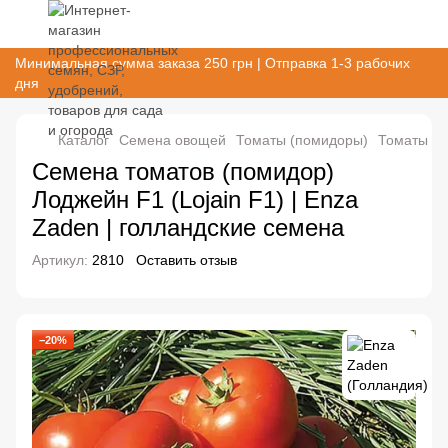
Минимальная сумма заказа 250 грн | Отправка 1-3 рабочих
дня
Каталог
Семена овощей
Томаты (помидоры)
Томаты (п
Семена томатов (помидор)
Лоджейн F1 (Lojain F1) | Enza
Zaden | голландские семена
Артикул:
2810
Оставить отзыв
−20%