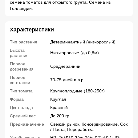
семена томатов для открытого грунта. Семена из
Голландии.
Характеристики
Тип растения
Детерминантный (низкорослый)
Высота
Низькорослые (до 0,8м)
растения
Период
Среднеранний
дозревания
Период
70-75 дней п.в.р.
вегетации
Тип томата
Крупноплодные (180-250г)
Форма
Круглая
Цвет плода
Красный
Средний вес
До 200 гр
Предназначение
Свежий рынок, Консервирование, Сок
/ Паста, Переработка
Устойчивость к
HR: ToMV:0-2/Va:0/Vd:0/Fol:0,1; IR: