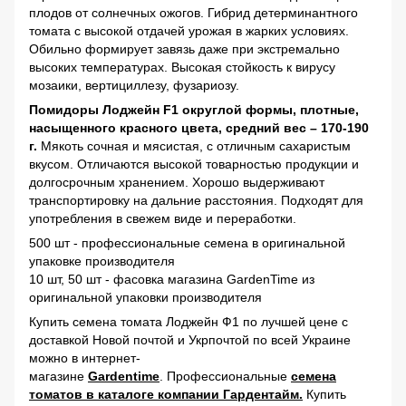
плодов от солнечных ожогов. Гибрид детерминантного
томата с высокой отдачей урожая в жарких условиях.
Обильно формирует завязь даже при экстремально
высоких температурах. Высокая стойкость к вирусу
мозаики, вертициллезу, фузариозу.
Помидоры Лоджейн F1 округлой формы, плотные,
насыщенного красного цвета, средний вес – 170-190
г.
Мякоть сочная и мясистая, с отличным сахаристым
вкусом. Отличаются высокой товарностью продукции и
долгосрочным хранением. Хорошо выдерживают
транспортировку на дальние расстояния. Подходят для
употребления в свежем виде и переработки.
500 шт - профессиональные семена в оригинальной
упаковке производителя
10 шт, 50 шт - фасовка магазина GardenTime из
оригинальной упаковки производителя
Купить семена томата Лоджейн Ф1 по лучшей цене с
доставкой Новой почтой и Укрпочтой по всей Украине
можно в интернет-
магазине
Gardentime
. Профессиональные
семена
томатов в каталоге компании Гардентайм.
Купить