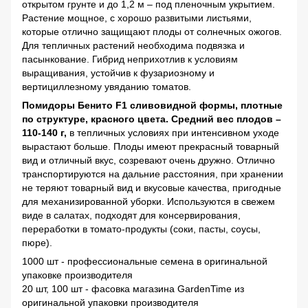
открытом грунте и до 1,2 м – под пленочным укрытием.
Растение мощное, с хорошо развитыми листьями,
которые отлично защищают плоды от солнечных ожогов.
Для тепличных растений необходима подвязка и
пасынкование. Гибрид неприхотлив к условиям
выращивания, устойчив к фузариозному и
вертициллезному увяданию томатов.
Помидоры Бенито F1 сливовидной формы, плотные
по структуре, красного цвета. Средний вес плодов –
110-140 г,
в тепличных условиях при интенсивном уходе
вырастают больше. Плоды имеют прекрасный товарный
вид и отличный вкус, созревают очень дружно. Отлично
транспортируются на дальние расстояния, при хранении
не теряют товарный вид и вкусовые качества, пригодные
для механизированной уборки. Используются в свежем
виде в салатах, подходят для консервирования,
переработки в томато-продукты (соки, пасты, соусы,
пюре).
1000 шт - профессиональные семена в оригинальной
упаковке производителя
20 шт, 100 шт - фасовка магазина GardenTime из
оригинальной упаковки производителя