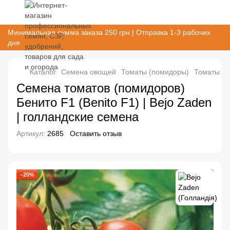
Минимальная сумма заказа 250 грн | Отправка 1-3 рабочих
дня
Каталог
Семена овощей
Томаты (помидоры)
Томаты (п
Семена томатов (помидоров)
Бенито F1 (Benito F1) | Bejo Zaden
| голландские семена
Артикул:
2685
Оставить отзыв
−20%