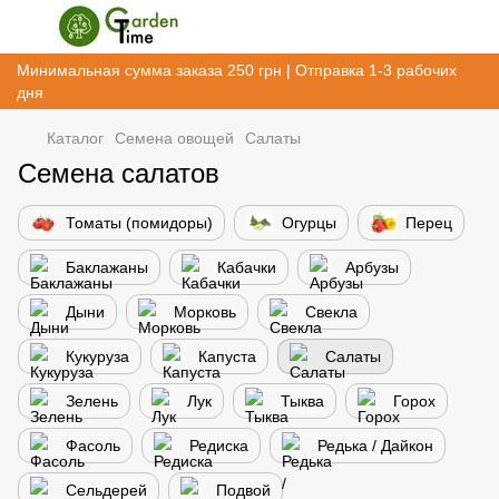
Минимальная сумма заказа 250 грн | Отправка 1-3 рабочих
дня
Каталог
Семена овощей
Салаты
Семена салатов
Томаты (помидоры)
Огурцы
Перец
Баклажаны
Кабачки
Арбузы
Дыни
Морковь
Свекла
Кукуруза
Капуста
Салаты
Зелень
Лук
Тыква
Горох
Фасоль
Редиска
Редька / Дайкон
Сельдерей
Подвой