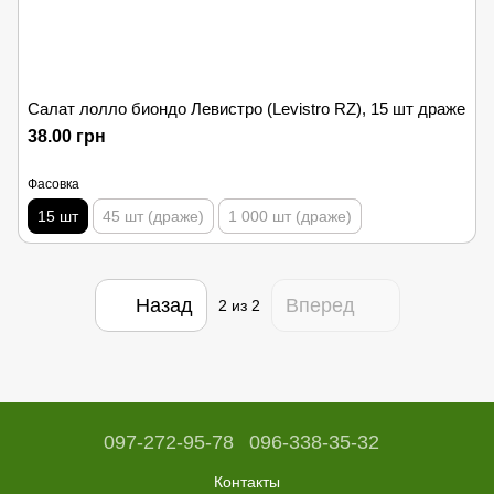
Салат лолло биондо Левистро (Levistro RZ), 15 шт драже
38.00 грн
Фасовка
15 шт
45 шт (драже)
1 000 шт (драже)
Назад
Вперед
2
из 2
097-272-95-78
096-338-35-32
Контакты