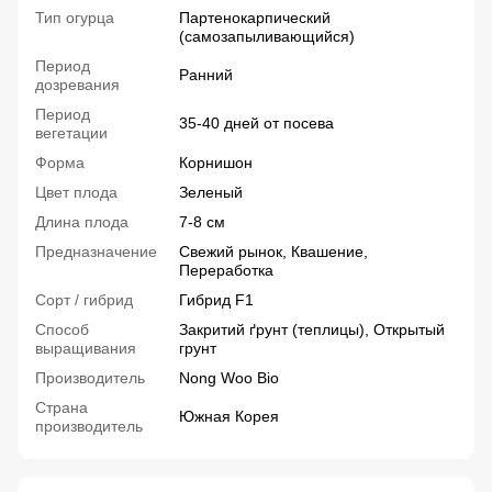
Тип огурца
Партенокарпический
(самозапыливающийся)
Период
Ранний
дозревания
Период
35-40 дней от посева
вегетации
Форма
Корнишон
Цвет плода
Зеленый
Длина плода
7-8 см
Предназначение
Свежий рынок, Квашение,
Переработка
Сорт / гибрид
Гибрид F1
Способ
Закритий ґрунт (теплицы), Открытый
выращивания
грунт
Производитель
Nong Woo Bio
Страна
Южная Корея
производитель