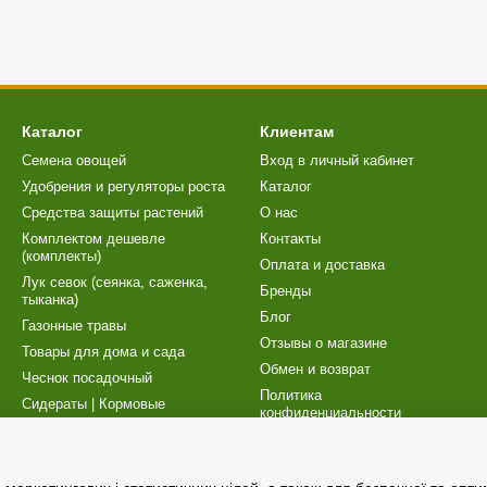
Каталог
Клиентам
Семена овощей
Вход в личный кабинет
Удобрения и регуляторы роста
Каталог
Cредства защиты растений
О нас
Комплектом дешевле
Контакты
(комплекты)
Оплата и доставка
Лук севок (сеянка, саженка,
Бренды
тыканка)
Блог
Газонные травы
Отзывы о магазине
Товары для дома и сада
Обмен и возврат
Чеснок посадочный
Политика
Сидераты | Кормовые
конфиденциальности
культуры
Карта сайта
Торфосмеси | Товары для
рассады
Публичный договор (оферта)