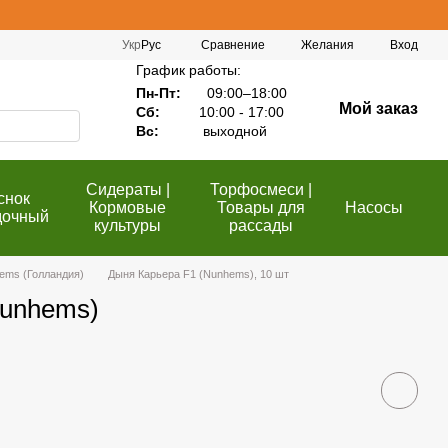
Сравнение
Укр
Рус
Желания
Вход
График работы:
Пн-Пт:
09:00–18:00
Мой заказ
Сб:
10:00 - 17:00
Вс:
выходной
Сидераты |
Торфосмеси |
снок
Кормовые
Товары для
Насосы
дочный
культуры
рассады
ems (Голландия)
Дыня Карьера F1 (Nunhems), 10 шт
Nunhems)