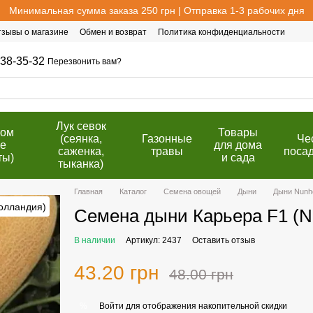
Минимальная сумма заказа 250 грн | Отправка 1-3 рабочих дня
тзывы о магазине
Обмен и возврат
Политика конфиденциальности
38-35-32
Перезвонить вам?
Лук севок
том
Товары
(сеянка,
Газонные
Че
е
для дома
саженка,
травы
поса
ты)
и сада
тыканка)
Главная
Каталог
Семена овощей
Дыни
Дыни Nunh
Семена дыни Карьера F1 (
В наличии
Артикул: 2437
Оставить отзыв
43.20 грн
48.00 грн
Войти
для отображения накопительной скидки
%