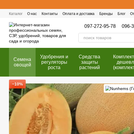
Перейти к основному контенту
Каталог
О нас
Контакты
Оплата и доставка
Бренды
Блог
О
Публичный договор (оферта)
Программа лояльности
097-272-95-78
096-3
Удобрения и
Cредства
Комплек
Семена
регуляторы
защиты
дешевл
овощей
роста
растений
(комплек
−10%