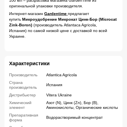
100 мл – расфасовка магазина GardenTime из
оригинальной упаковки производителя.
Интернет-магазин
Gardentime
предлагает
купить
Микроудобрение Микрокат Цинк-Бор (Microcat
Zink-Boron)
(производитель Atlantaca Agricola,
Испания) по самой низкой цене с доставкой по всей
Украине.
Характеристики
Производитель
Atlantica Agricola
Страна
Испания
производитель
Дистрибьютер
Vitera Ukraine
Химический
Азот (N), Цинк (Zn), Бор (B),
элемент
Аминокислоты, Органические кислоты
Препаративная
Водорастворимый концентрат
форма