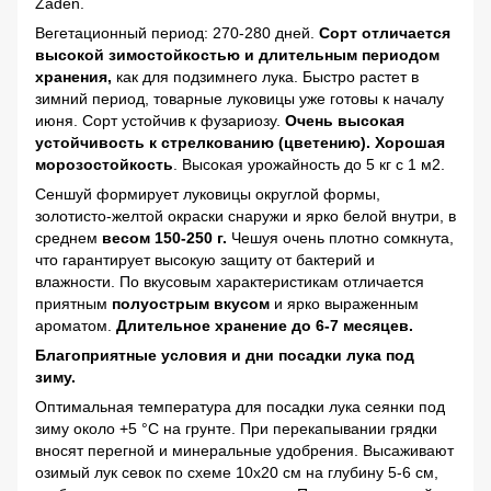
Zaden.
Вегетационный период: 270-280 дней.
Cорт отличается
высокой зимостойкостью и длительным периодом
хранения,
как для подзимнего лука. Быстро растет в
зимний период, товарные луковицы уже готовы к началу
июня. Сорт устойчив к фузариозу.
Очень высокая
устойчивость к стрелкованию (цветению).
Хорошая
морозостойкость
. Высокая урожайность до 5 кг с 1 м2.
Сеншуй формирует луковицы округлой формы,
золотисто-желтой окраски снаружи и ярко белой внутри, в
среднем
весом 150-250 г.
Чешуя очень плотно сомкнута,
что гарантирует высокую защиту от бактерий и
влажности. По вкусовым характеристикам отличается
приятным
полуострым вкусом
и ярко выраженным
ароматом.
Длительное хранение до 6-7 месяцев.
Благоприятные условия и дни посадки лука под
зиму.
Оптимальная температура для посадки лука сеянки под
зиму около +5 °C на грунте. При перекапывании грядки
вносят перегной и минеральные удобрения. Высаживают
озимый лук севок по схеме 10х20 см на глубину 5-6 см,