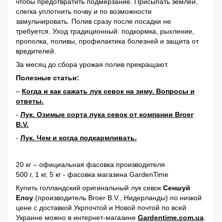
чтобы предотвратить подмерзание. Присыпать землей,
слегка уплотнить почву и по возможности
замульчировать. Полив сразу после посадки не
требуется. Уход традиционный: подкормка, рыхление,
прополка, поливы, профилактика болезней и защита от
вредителей.
За месяц до сбора урожая полив прекращают.
Полезные статьи:
–
Когда и как сажать лук севок на зиму. Вопросы и
ответы.
-
Лук. Озимые сорта лука севок от компании Broer
B.V.
-
Лук. Чем и когда подкармливать.
20 кг – официальная фасовка производителя
500 г, 1 кг, 5 кг - фасовка магазина GardenTime
Купить голландский оригинальный лук севок
Сеншуй
Елоу
(производитель Broer B.V., Нидерланды) по низкой
цене с доставкой Укрпочтой и Новой почтой по всей
Украине можно в интернет-магазине
Gardentime
.com.ua
.