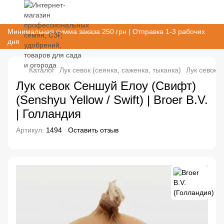
Минимальная сумма заказа 250 грн | Отправка 1-3 рабочих
дня
Каталог
Лук севок (сеянка, саженка, тыканка)
Лук севок (
Лук севок Сеншуй Елоу (Свифт)
(Senshyu Yellow / Swift) | Broer B.V.
| Голландия
Артикул:
1494
Оставить отзыв