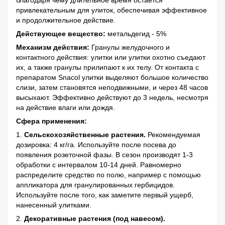
благодаря чему длительное время остается
привлекательным для улиток, обеспечивая эффективное
и продолжительное действие.
Действующее вещество:
метальдегид - 5%
Механизм действия:
Гранулы желудочного и
контактного действия: улитки или улитки охотно съедают
их, а также гранулы прилипают к их телу. От контакта с
препаратом Snacol улитки выделяют большое количество
слизи, затем становятся неподвижными, и через 48 часов
высыхают. Эффективно действуют до 3 недель, несмотря
на действие влаги или дождя.
Сфера применения:
1.
Сельскохозяйственные растения.
Рекомендуемая
дозировка: 4 кг/га. Используйте после посева до
появления розеточной фазы. В сезон производят 1-3
обработки с интервалом 10-14 дней. Равномерно
распределите средство по полю, например с помощью
аппликатора для гранулированных гербицидов.
Используйте после того, как заметите первый ущерб,
нанесенный улитками.
2.
Декоративные растения (под навесом).