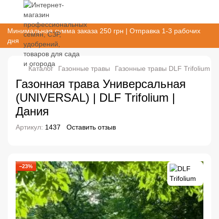
Минимальная сумма заказа 250 грн | Отправка 1-3 рабочих
дня
Каталог
Газонные травы
Газонные травы DLF Trifolium
Г
Газонная трава Универсальная
(UNIVERSAL) | DLF Trifolium |
Дания
Артикул:
1437
Оставить отзыв
−23%