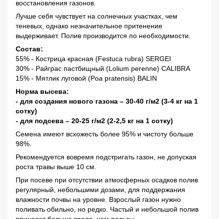
восстановления газонов.
Лучше себя чувствует на солнечных участках, чем
теневых, однако незначительное притенение
выдерживает. Полив производится по необходимости.
Состав:
55% - Кострица красная (Festuca rubra) SERGEI
30% - Райграс пастбищный (Lolium perenne) CALIBRA
15% - Мятлик луговой (Poa pratensis) BALIN
Норма высева:
- для создания нового газона – 30-40 г/м2 (3-4 кг на 1
сотку)
- для подсева – 20-25 г/м2 (2-2,5 кг на 1 сотку)
Семена имеют всхожесть более 95% и чистоту больше
98%.
Рекомендуется вовремя подстригать газон, не допуская
роста травы выше 10 см.
При посеве при отсутствии атмосферных осадков полив
регулярный, небольшими дозами, для поддержания
влажности почвы на уровне. Взрослый газон нужно
поливать обильно, но редко. Частый и небольшой полив
принесет больше вреда, чем пользы.