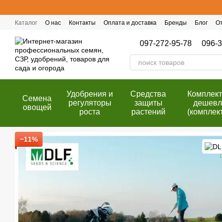
Перейти к основному контенту
Каталог
О нас
Контакты
Оплата и доставка
Бренды
Блог
О
Публичный договор (оферта)
Программа лояльности
097-272-95-78
096-3
Удобрения и
Cредства
Комплек
Семена
регуляторы
защиты
дешевл
овощей
роста
растений
(комплек
−11%