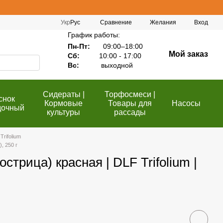
Сравнение
Укр
Рус
Желания
Вход
График работы:
Пн-Пт:
09:00–18:00
Мой заказ
Сб:
10:00 - 17:00
Вс:
выходной
Сидераты |
Торфосмеси |
снок
Кормовые
Товары для
Насосы
дочный
культуры
рассады
Trifolium
, 250 г
стрица) красная | DLF Trifolium |