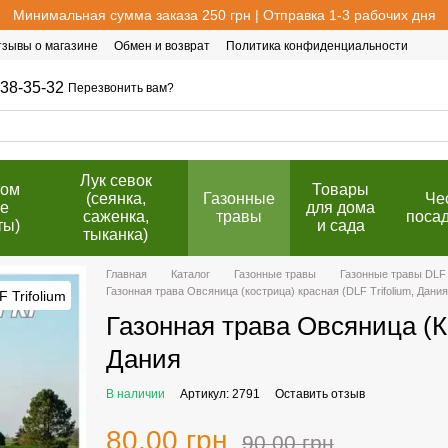
Минимальная сумма заказа 250 грн | Отправка 1-3 рабочих дня
тзывы о магазине
Обмен и возврат
Политика конфиденциальности
38-35-32
Перезвонить вам?
Лук севок
том
Товары
(сеянка,
Газонные
Че
е
для дома
саженка,
травы
поса
ты)
и сада
тыканка)
Главная
Каталог
Газонные травы
Газонные травы DLF 
Газонная трава Овсяница (кострица) красная (DLF Trifolium, Дания)
Газонная трава Овсяница (Ко
Дания
В наличии
Артикул: 2791
Оставить отзыв
80.00 грн
90.00 грн