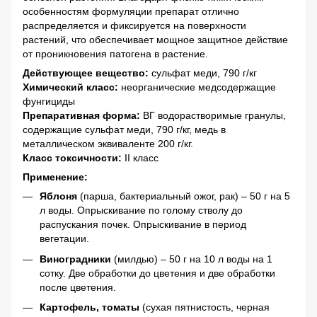
особенностям формуляции препарат отлично
распределяется и фиксируется на поверхности
растений, что обеспечивает мощное защитное действие
от проникновения патогена в растение.
Действующее вещество:
сульфат меди, 790 г/кг
Химический класс:
неорганические медсодержащие
фунгициды
Препаративная форма:
ВГ водорастворимые гранулы,
содержащие сульфат меди, 790 г/кг, медь в
металлическом эквиваленте 200 г/кг.
Класс токсичности:
II класс
Применение:
Яблоня
(парша, бактериальный ожог, рак) – 50 г на 5
л воды. Опрыскивание по голому стволу до
распускания почек. Опрыскивание в период
вегетации.
Виноградники
(милдью) – 50 г на 10 л воды на 1
сотку. Две обработки до цветения и две обработки
после цветения.
Картофель, томаты
(сухая пятнистость, черная