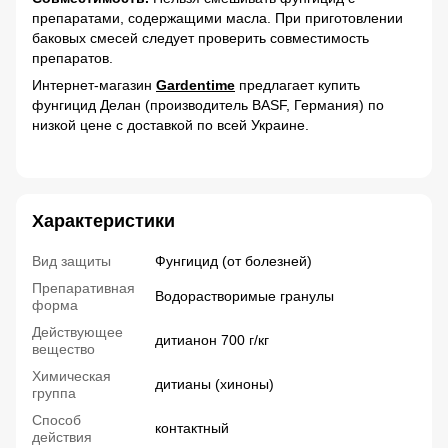
препаратами, содержащими масла. При приготовлении
баковых смесей следует проверить совместимость
препаратов.
Интернет-магазин
Gardentime
предлагает купить
фунгицид Делан (производитель BASF, Германия) по
низкой цене с доставкой по всей Украине.
Характеристики
Вид защиты
Фунгицид (от болезней)
Препаративная
Водорастворимые гранулы
форма
Действующее
дитианон 700 г/кг
вещество
Химическая
дитианы (хиноны)
группа
Способ
контактный
действия