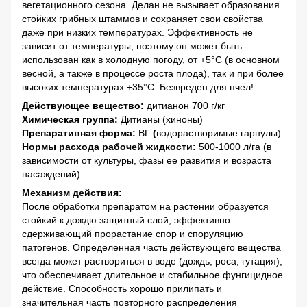
вегетационного сезона. Делан не вызывает образования
стойких грибных штаммов и сохраняет свои свойства
даже при низких температурах. Эффективность не
зависит от температуры, поэтому он может быть
использован как в холодную погоду, от +5°С (в основном
весной, а также в процессе роста плода), так и при более
высоких температурах +35°С. Безвреден для пчел!
Действующее вещество:
дитианон 700 г/кг
Химическая группа:
Дитианы (хиноны)
Препаративная форма:
ВГ
(
водорастворимые гарнулы)
Нормы расхода рабочей жидкости:
500-1000 л/га (в
зависимости от культуры, фазы ее развития и возраста
насаждений)
Механизм действия:
После обработки препаратом на растении образуется
стойкий к дождю защитный слой, эффективно
сдерживающий прорастание спор и споруляцию
патогенов. Определенная часть действующего вещества
всегда может раствориться в воде (дождь, роса, гутация),
что обеспечивает длительное и стабильное фунгицидное
действие. Способность хорошо прилипать и
значительная часть повторного распределения