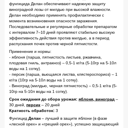
фунгицида Делан обеспечивают надежную защиту
виноградной лозы от милдью при высокой влажности.
Делан необходимо применять профилактически с
момента возникновения опасности заражения.
Последовательные и регулярные обработки препаратом
с интервалом 7–10 дней проявляют стабильно высокую
эффективность действия против милдью, а в период
распускания почек против черной пятнистости.
Применение и нормы:
- яблоня (парша, пятнистость листьев, ржавчина,
плодовая гниль, антракноз) – 0,5-1 кг/га (5-10гр на 5-10л
воды на 1 сотку).
- персик (парша, вьющаяся листва, клястероспориоз) – 1
кг/га (10гр на 5-10л воды на 1 сотку).
- Виноград (милдью, черная пятнистость) – 0,5-1 кг/га (5-
10гр на 5-10л воды на 1 сотку).
Срок ожидания до сбора урожая:
яблоня, виноград
–
30 дней,
персик
– 20 дней
Кратность обработок:
3
Фунгицид
Делан
– лучший в защите яблони (в фазе
«лесной орех» и «грецкий орех»), успешно защищающий