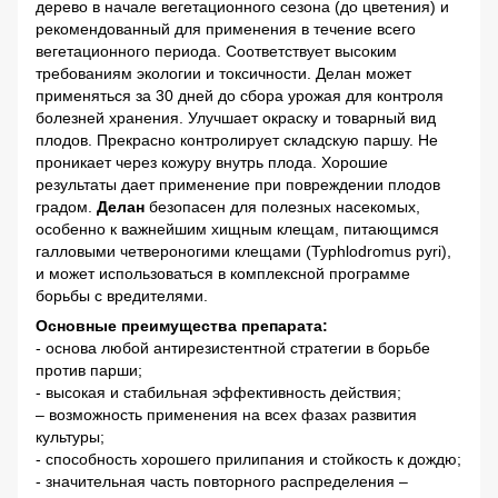
дерево в начале вегетационного сезона (до цветения) и
рекомендованный для применения в течение всего
вегетационного периода. Соответствует высоким
требованиям экологии и токсичности. Делан может
применяться за 30 дней до сбора урожая для контроля
болезней хранения. Улучшает окраску и товарный вид
плодов. Прекрасно контролирует складскую паршу. Не
проникает через кожуру внутрь плода. Хорошие
результаты дает применение при повреждении плодов
градом.
Делан
безопасен для полезных насекомых,
особенно к важнейшим хищным клещам, питающимся
галловыми четвероногими клещами (Typhlodromus pyri),
и может использоваться в комплексной программе
борьбы с вредителями.
Основные преимущества препарата:
- основа любой антирезистентной стратегии в борьбе
против парши;
- высокая и стабильная эффективность действия;
– возможность применения на всех фазах развития
культуры;
- способность хорошего прилипания и стойкость к дождю;
- значительная часть повторного распределения –