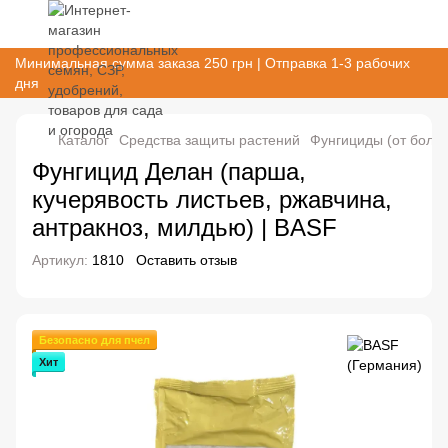
Минимальная сумма заказа 250 грн | Отправка 1-3 рабочих
дня
Каталог
Cредства защиты растений
Фунгициды (от болез
Фунгицид Делан (парша,
кучерявость листьев, ржавчина,
антракноз, милдью) | BASF
Артикул:
1810
Оставить отзыв
Безопасно для пчел
Хит