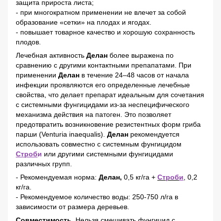
защита прироста листа;
- при многократном применении не влечет за собой
образование «сетки» на плодах и ягодах.
- повышает товарное качество и хорошую сохранность
плодов.
Лечебная активность
Делан
более выражена по
сравнению с другими контактными препапатами. При
применении
Делан
в течение 24–48 часов от начала
инфекции проявляются его определенные лечебные
свойства, что делает препарат идеальным для сочетания
с системными фунгицидами из-за неспецифического
механизма действия на патоген. Это позволяет
предотвратить возникновение резистентных форм гриба
парши (Venturia inaequalis).
Делан
рекомендуется
использовать совместно с системным фунгицидом
Строб
и
или другими системными фунгицидами
различных групп.
- Рекомендуемая норма:
Делан,
0,5 кг/га +
Строб
и
, 0,2
кг/га.
- Рекомендуемое количество воды: 250-750 л/га в
зависимости от размера деревьев.
Совместимость.
Нельзя смешивать фунгицид с