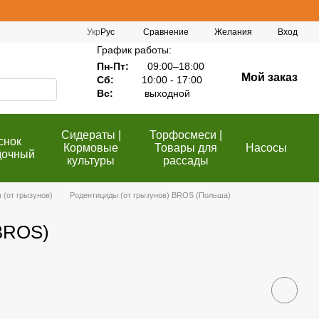
Сравнение
Укр
Рус
Желания
Вход
График работы:
Пн-Пт:
09:00–18:00
Мой заказ
Сб:
10:00 - 17:00
Вс:
выходной
Сидераты |
Торфосмеси |
снок
Кормовые
Товары для
Насосы
дочный
культуры
рассады
 (от грызунов)
Родентициды (от грызунов) BROS (Польша)
(BROS)