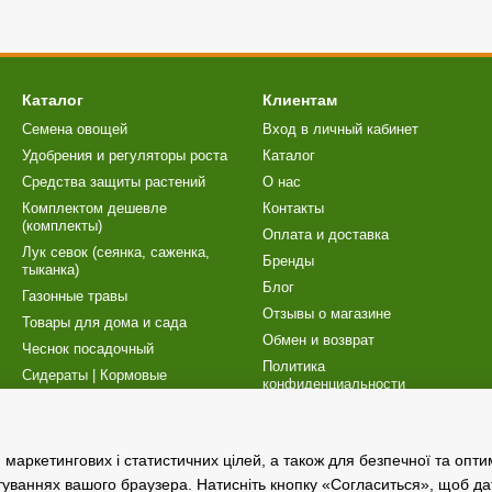
Каталог
Клиентам
Семена овощей
Вход в личный кабинет
Удобрения и регуляторы роста
Каталог
Cредства защиты растений
О нас
Комплектом дешевле
Контакты
(комплекты)
Оплата и доставка
Лук севок (сеянка, саженка,
Бренды
тыканка)
Блог
Газонные травы
Отзывы о магазине
Товары для дома и сада
Обмен и возврат
Чеснок посадочный
Политика
Сидераты | Кормовые
конфиденциальности
культуры
Карта сайта
Торфосмеси | Товары для
рассады
Публичный договор (оферта)
маркетингових і статистичних цілей, а також для безпечної та опт
Насосы
Программа лояльности
туваннях вашого браузера.
Натисніть кнопку «Согласиться», щоб да