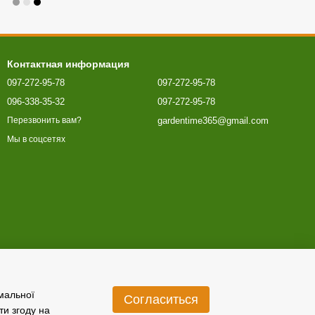
Контактная информация
097-272-95-78
097-272-95-78
096-338-35-32
097-272-95-78
gardentime365@gmail.com
Перезвонить вам?
Мы в соцсетях
имальної
Согласиться
ти згоду на