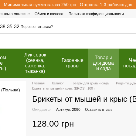
Минимальная сумма заказа 250 грн | Отправка 1-3 рабочих дня
тзывы о магазине
Обмен и возврат
Политика конфиденциальности
38-35-32
Перезвонить вам?
Лук севок
том
Товары
(сеянка,
Газонные
Че
е
для дома
саженка,
травы
поса
ты)
и сада
тыканка)
Главная
Каталог
Товары для дома и сада
Родентициды
Брикеты от мышей и крыс (BROS), 100 г
Брикеты от мышей и крыс 
Ожидается
Артикул: 2090
Оставить отзыв
128.00 грн