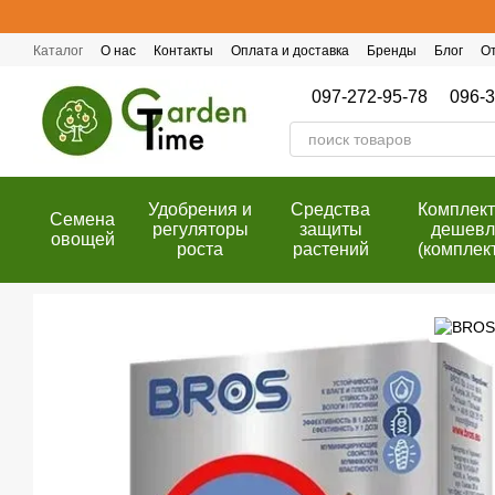
Перейти к основному контенту
Каталог
О нас
Контакты
Оплата и доставка
Бренды
Блог
О
Публичный договор (оферта)
Программа лояльности
097-272-95-78
096-3
Удобрения и
Cредства
Комплек
Семена
регуляторы
защиты
дешевл
овощей
роста
растений
(комплек