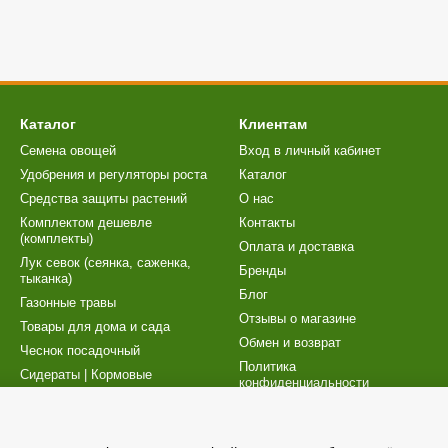
Каталог
Клиентам
Семена овощей
Вход в личный кабинет
Удобрения и регуляторы роста
Каталог
Cредства защиты растений
О нас
Комплектом дешевле
Контакты
(комплекты)
Оплата и доставка
Лук севок (сеянка, саженка,
Бренды
тыканка)
Блог
Газонные травы
Отзывы о магазине
Товары для дома и сада
Обмен и возврат
Чеснок посадочный
Политика
Сидераты | Кормовые
конфиденциальности
культуры
Карта сайта
Торфосмеси | Товары для
рассады
Публичный договор (оферта)