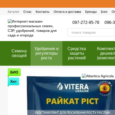
Перейти к основному контенту
Каталог
О нас
Контакты
Оплата и доставка
Бренды
Блог
О
Публичный договор (оферта)
Программа лояльности
097-272-95-78
096-3
Удобрения и
Cредства
Комплек
Семена
регуляторы
защиты
дешевл
овощей
роста
растений
(комплек
БИО
Хит