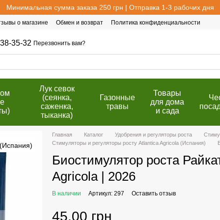
Минимальная сумма заказа 250 грн | Отправка 1-3 рабочих дня
тзывы о магазине
Обмен и возврат
Политика конфиденциальности
38-35-32
Перезвонить вам?
Лук севок
том
Товары
(сеянка,
Газонные
Че
е
для дома
саженка,
травы
поса
ты)
и сада
тыканка)
Главная
Каталог
Удобрения и регуляторы роста
Стиму
Стимуляторы и регуляторы росту Atlantica Agricola (Испания)
Биостимулятор роста Райкат 
Agricola | 2026
В наличии
Артикул: 297
Оставить отзыв
45.00 грн