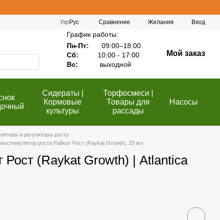
Сравнение
Укр
Рус
Желания
Вход
График работы:
Пн-Пт:
09:00–18:00
Мой заказ
Сб:
10:00 - 17:00
Вс:
выходной
Сидераты |
Торфосмеси |
снок
Кормовые
Товары для
Насосы
дочный
культуры
рассады
ляторы и регуляторы росту
Биостимулятор роста Райкат Рост (Raykat Growth), 25 мл
Рост (Raykat Growth) | Atlantica