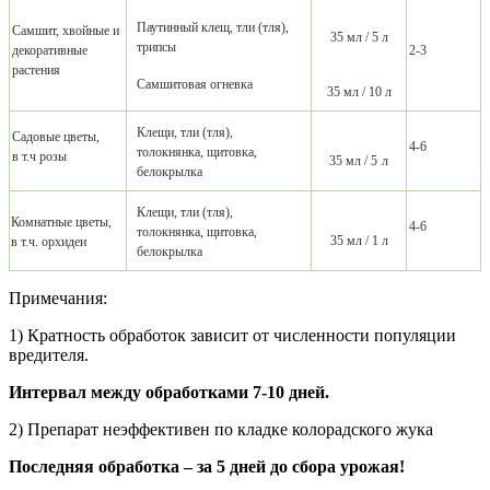
Паутинный клещ, тли (тля),
Самшит, хвойные и
35 мл / 5 л
трипсы
декоративные
2-3
растения
Самшитовая огневка
35 мл / 10 л
Клещи, тли (тля),
Садовые цветы,
4-6
толокнянка, щитовка,
в т.ч розы
35 мл /
5
л
белокрылка
Клещи, тли (тля),
Комнатные цветы,
4-6
толокнянка, щитовка,
35 мл / 1 л
в т.ч. орхидеи
белокрылка
Примечания:
1) Кратность обработок зависит от численности популяции
вредителя.
Интервал между обработками 7-10 дней.
2) Препарат неэффективен по кладке колорадского жука
Последняя обработка – за 5 дней до сбора урожая!