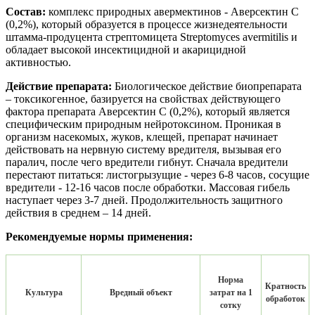
Состав:
комплекс природных авермектинов - Аверсектин С
(0,2%), который образуется в процессе жизнедеятельности
штамма-продуцента стрептомицета Streptomyces avermitilis и
обладает высокой инсектицидной и акарицидной
активностью.
Действие препарата:
Биологическое действие биопрепарата
– токсикогенное, базируется на свойствах действующего
фактора препарата Аверсектин С (0,2%), который является
специфическим природным нейротоксином. Проникая в
организм насекомых, жуков, клещей, препарат начинает
действовать на нервную систему вредителя, вызывая его
паралич, после чего вредители гибнут. Сначала вредители
перестают питаться: листогрызущие - через 6-8 часов, сосущие
вредители - 12-16 часов после обработки. Массовая гибель
наступает через 3-7 дней. Продолжительность защитного
действия в среднем – 14 дней.
Рекомендуемые нормы применения:
Норма
Кратность
Культура
Вредный объект
затрат на 1
обработок
сотку