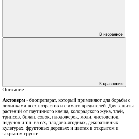
В избранное
К сравнению
Описание
Актоверм - б
иопрепарат, который применяют для борьбы с
личинками всех возрастов и с имаго вредителей. Для защиты
растений от паутинного клеща, колорадского жука, тлей,
трипсов, билан, совок, плодожерок, моли, листовенок,
пядунов и т.п. на с/х, плодово-ягодных, декоративных
культурах, фруктовых деревьях и цветах в открытом и
закрытом грунте.