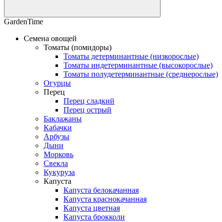
GardenTime
Семена овощей
Томаты (помидоры)
Томаты детерминантные (низкорослые)
Томаты индетерминантные (высокорослые)
Томаты полудетерминантные (среднерослые)
Огурцы
Перец
Перец сладкий
Перец острый
Баклажаны
Кабачки
Арбузы
Дыни
Морковь
Свекла
Кукуруза
Капуста
Капуста белокачанная
Капуста краснокачанная
Капуста цветная
Капуста брокколи