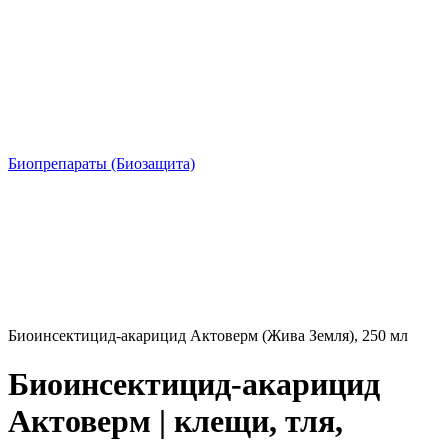
Биопрепараты (Биозащита)
Биоинсектицид-акарицид Актоверм (Жива Земля), 250 мл
Биоинсектицид-акарицид
Актоверм | клещи, тля,