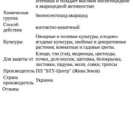
avermitilis и обладает высокой инсектицидной
и акарицидной активностью
Химическая
биоинсектицид-акарацид
группа
Способ
контактно-кишечный
действия
Овощные и полевые культуры, плодово-
Культуры
ягодные культуры, хвойные и декоративные
растения, комнатные и садовые цветы.
Клещи, тли (тля), медяницы, цветоеды,
Для защиты от
почки, долгоносик, щитовка, белокрылка,
листовки, пядуны, моли, совки, трипсы
Производитель
ПП "БТУ-Центр" (Жива Земля)
Страна
Украина
производитель
Отзывы