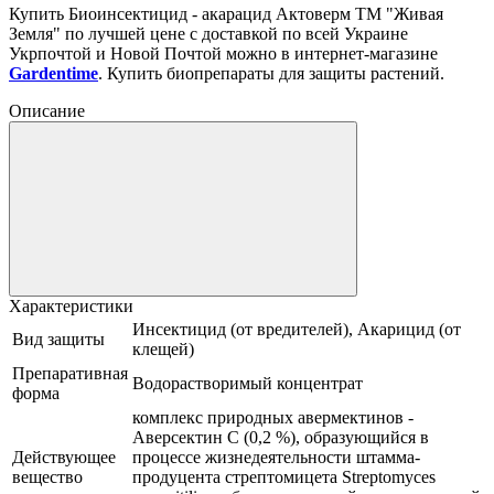
Купить Биоинсектицид - акарацид Актоверм ТМ "Живая
Земля" по лучшей цене с доставкой по всей Украине
Укрпочтой и Новой Почтой можно в интернет-магазине
Gardentime
. Купить биопрепараты для защиты растений.
Описание
Характеристики
Инсектицид (от вредителей), Акарицид (от
Вид защиты
клещей)
Препаративная
Водорастворимый концентрат
форма
комплекс природных авермектинов -
Аверсектин С (0,2 %), образующийся в
Действующее
процессе жизнедеятельности штамма-
вещество
продуцента стрептомицета Streptomyces