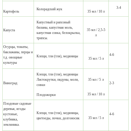
3-4
Колорадский жук
Картофель
35 мл / 10 л
Капустный и рапсовый
биланы, капустная моль,
35 мл /
2,5-
5
Капуста
капустная совка, белокрылка,
л
трипсы.
Огурцы, томаты,
баклажаны, перцы и
4-6
Клещи, тли (тля), медяницы
т.д. овощные
35 мл / 5 л
культуры
Клещи, тли (тля), медяницы
Листокрутки, пядуны, моли,
35 мл /
5
л
Виноград
2-3
совки
35 мл / 10 л
Плодожорки
Плодовые садовые
деревья, ягоды
Клещи, тли (тля), медяницы,
кустовые,
4-6
35 мл / 5 л
цветоеды, почки, долгоносик
клубника,
земляника.