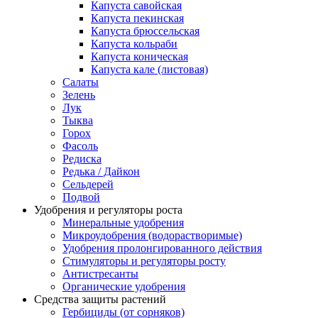
Капуста савойская
Капуста пекинская
Капуста брюссельская
Капуста кольраби
Капуста коническая
Капуста кале (листовая)
Салаты
Зелень
Лук
Тыква
Горох
Фасоль
Редиска
Редька / Дайкон
Сельдерей
Подвой
Удобрения и регуляторы роста
Минеральные удобрения
Микроудобрения (водорастворимые)
Удобрения пролонгированного действия
Стимуляторы и регуляторы росту
Антистресанты
Органические удобрения
Cредства защиты растений
Гербициды (от сорняков)