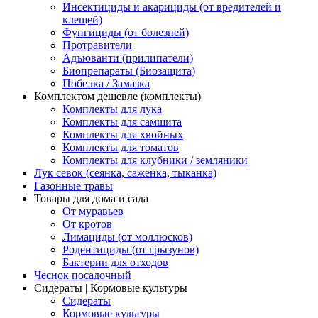
Инсектициды и акарициды (от вредителей и
клещей)
Фунгициды (от болезней)
Протравители
Адъюванти (прилипатели)
Биопрепараты (Биозащита)
Побелка / Замазка
Комплектом дешевле (комплекты)
Комплекты для лука
Комплекты для самшита
Комплекты для хвойных
Комплекты для томатов
Комплекты для клубники / земляники
Лук севок (сеянка, саженка, тыканка)
Газонные травы
Товары для дома и сада
От муравьев
От кротов
Лимациды (от моллюсков)
Родентициды (от грызунов)
Бактерии для отходов
Чеснок посадочный
Сидераты | Кормовые культуры
Сидераты
Кормовые культуры