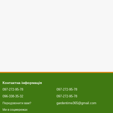
Контактна інформація
097-272-95-78
097-272-95-78
096-338-35-32
097-272-95-78
gardentime365@gmail.com
Передзвонити вам?
Ми в соцмережах