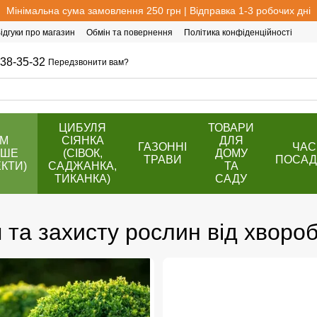
Мінімальна сума замовлення 250 грн | Відправка 1-3 робочих дні
ідгуки про магазин
Обмін та повернення
Політика конфіденційності
38-35-32
Передзвонити вам?
ЦИБУЛЯ
ТОВАРИ
ОМ
СІЯНКА
ДЛЯ
ГАЗОННІ
ЧАС
ВШЕ
(СІВОК,
ДОМУ
ТРАВИ
ПОСАД
КТИ)
САДЖАНКА,
ТА
ТИКАНКА)
САДУ
та захисту рослин від хвороб