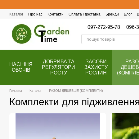
Перейти до основного контенту
Каталог
Про нас
Контакти
Оплата і доставка
Бренди
Блог
В
Публічний договір (оферта)
Програма лояльності
097-272-95-78
096-3
ДОБРИВА ТА
ЗАСОБИ
РАЗ
НАСІННЯ
РЕГУЛЯТОРИ
ЗАХИСТУ
ДЕШЕ
ОВОЧІВ
РОСТУ
РОСЛИН
(КОМПЛЕ
Головна
Каталог
РАЗОМ ДЕШЕВШЕ (КОМПЛЕКТИ)
Комплекти для підживлення 