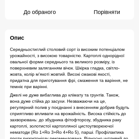
До обраного
Порівняти
Опис
Середньостиглий столовий сорт із високим потенціалом
урожайності, з високою товарністю. Картоплі однорідної
овальної форми середнього та великого розміру, із
поверхневим заляганням вічок. Шкірка гладка, світло-
жовта, колір м'якоті жовтий. Високі смакові якості,
придатна для приготування фрі, смаження та варіння, не
темніє при варінні.
Джелі не дуже вибаглива до клімату та грунтів. Також,
вона дуже стійка до засухи. Незважаючи на це,
регулярний полив у поєднанні з внесенням добрив будуть
сприятливо впливати на врожайність. Висока стійкість до
захворювань: до збудника фітофторозу, збудника раку
картоплі, золотистої картопляної цистоутворюючої
нематоди (Ro 1+Ro 3+Ro 4+Ro 5), парші. Профілактика
проти ризоктоніозу рекомендована. Відносно чутливий до