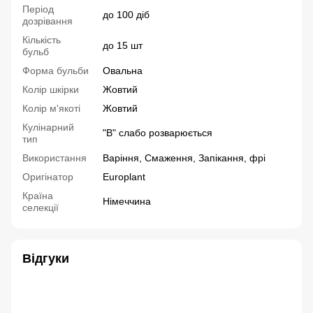
Період
до 100 діб
дозрівання
Кількість
до 15 шт
бульб
Форма бульби
Овальна
Колір шкірки
Жовтий
Колір м'якоті
Жовтий
Кулінарний
"В" слабо розварюється
тип
Використання
Варіння, Смаження, Запікання, фрі
Оригінатор
Europlant
Країна
Німеччина
селекції
Відгуки