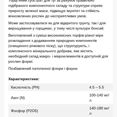
Торф'яний субстрат для туї за рахунок правильно
підібраного компонентного складу та структури сприяє
приросту зеленої маси, підвищує імунітет та стійкість
вічнозелених рослин до несприятливих умов.
Може застосовуватися як для відкритого грунту, так і для
вирощування у горщиках, у тому числі культури бонсай.
Виготовлений з суміші високоякісних торфів різної міри
розкладання з додаванням природних компонентів
(очищеного річкового піску), що структурують, і
комплексного мінерального добрива, яке містить
необхідний склад макро- і мікроелементів в доступній для
рослин формі.
Позбавлений патогенної флори і фауни.
Характеристики:
Кислотність (PH)
4.5 – 5.5
100-140 мг/
Азот (N)
л
140-180 мг/
Фосфор (Р2О5)
л