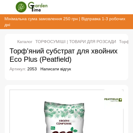
Мінімальна сума замовлення 250 грн | Відправка 1-3 робочих
дні
Каталог
ТОРФОСУМІШІ | ТОВАРИ ДЛЯ РОЗСАДИ
Торф'ян
Торф'яний субстрат для хвойних
Eco Plus (Peatfield)
Артикул:
2053
Написати відгук