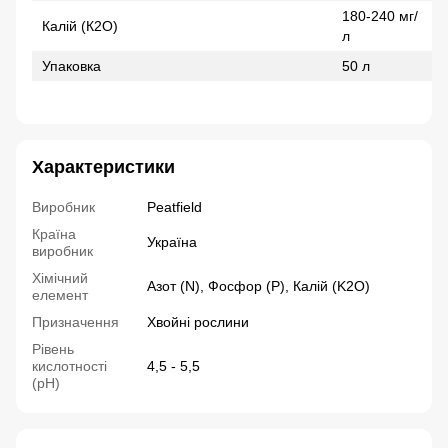
180-240 мг/
Калій (К2О)
л
Упаковка
50 л
Характеристики
Виробник
Peatfield
Країна
Україна
виробник
Хімічний
Азот (N), Фосфор (P), Калій (K2О)
елемент
Призначення
Хвойні рослини
Рівень
кислотності
4,5 - 5,5
(рН)