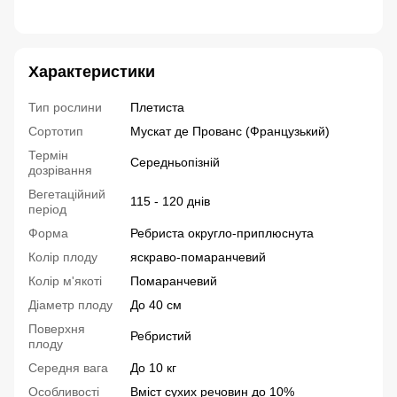
Мускатний гарбуз насіння Виписати насіння поштою
Характеристики
Тип рослини
Плетиста
Сортотип
Мускат де Прованс (Французький)
Термін
Середньопізній
дозрівання
Вегетаційний
115 - 120 днів
період
Форма
Ребриста округло-приплюснута
Колір плоду
яскраво-помаранчевий
Колір м'якоті
Помаранчевий
Діаметр плоду
До 40 см
Поверхня
Ребристий
плоду
Середня вага
До 10 кг
Особливості
Вміст сухих речовин до 10%