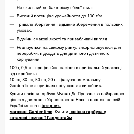
Не схильний до бактеріозу і білої гнилі.
Високий потенціал урожайности до 100 т/га.
Тривале зберігання і відмінне збереження в польових
умовах.
Відмінні смакові якості та привабливий вигляд
Реалізується на свіжому ринку, використовується для
переробки, підходить для дитячого і дієтичного
харчування
100 г, 0,5 кг– професійне насіння в оригінальній упаковці
від виробника.
10 шт, 30 шт, 50 шт, 20 г - фасування магазину
GardenTime з оригінальної упаковки виробника
Купити насіння гарбуза Мускат Де Прованс за найкращою
ціною з доставкою Укрпоштою та Новою поштою по всій
Україні можна в
інтернет-
магазині
Gardentime
. Купити
насіння гарбуза
у
каталозі компанії Гардентайм
.
Купити насіння гарбузів Мускат Де Прованс Насіння
гарбуза французького типу Смачний гарбуз для каши