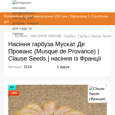
Мінімальна сума замовлення 250 грн | Відправка 1-3 робочих
дні
Каталог
НАСІННЯ ОВОЧІВ
Гарбуз
Гарбуз Clause Seeds 
Насіння гарбуза Мускат Де
Прованс (Musque de Provance) |
Clause Seeds | насіння із Франції
Артикул:
1524
1 відгук
Хіт
−10%