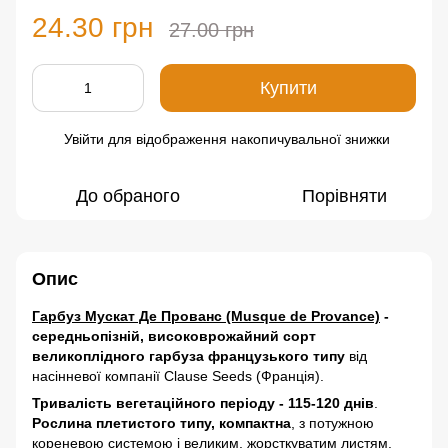
24.30 грн
27.00 грн
Купити
Увійти
для відображення накопичувальної знижки
%
До обраного
Порівняти
Опис
Гарбуз Мускат Де Прованс (Musque de Provance)
-
середньопізній, високоврожайний сорт
великоплідного гарбуза французького типу
від
насінневої компанії Clause Seeds (Франція).
Тривалість вегетаційного періоду - 115-120 днів
.
Рослина плетистого типу,
компактна
, з потужною
кореневою системою і великим, жорсткуватим листям.