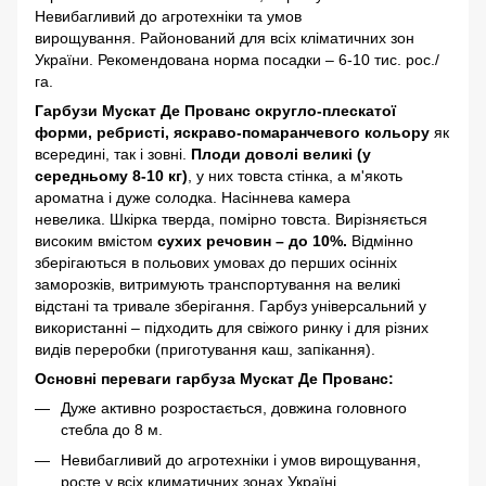
Невибагливий до агротехніки та умов
вирощування. Районований для всіх кліматичних зон
України. Рекомендована норма посадки – 6-10 тис. рос./
га.
Гарбузи Мускат Де Прованс
округло-плескатої
форми, ребристі, яскраво-помаранчевого кольору
як
всередині, так і зовні.
Плоди доволі великі (у
середньому 8-10 кг)
, у них товста стінка, а м'якоть
ароматна і дуже солодка. Насіннева камера
невелика. Шкірка тверда, помірно товста. Вирізняється
високим вмістом
сухих речовин – до 10%.
Відмінно
зберігаються в польових умовах до перших осінніх
заморозків, витримують транспортування на великі
відстані та тривале зберігання. Гарбуз універсальний у
використанні – підходить для свіжого ринку і для різних
видів переробки (приготування каш, запікання).
Основні переваги гарбуза Мускат Де Прованс:
Дуже активно розростається, довжина головного
стебла до 8 м.
Невибагливий до агротехніки і умов вирощування,
росте у всіх климатичних зонах Україні