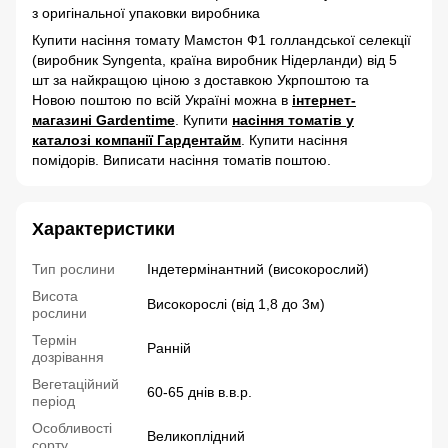
з оригінальної упаковки виробника
Купити насіння томату Мамстон Ф1 голландської селекції
(виробник Syngenta, країна виробник Нідерланди) від 5
шт за найкращою ціною з доставкою Укрпоштою та
Новою поштою по всій Україні можна в
інтернет-
магазині
Gardentime
. Купити
насіння томатів
у
каталозі компанії Гардентайм
. Купити насіння
помідорів. Виписати насіння томатів поштою.
Характеристики
Тип рослини
Індетермінантний (високорослий)
Висота
Високорослі (від 1,8 до 3м)
рослини
Термін
Ранній
дозрівання
Вегетаційний
60-65 днів в.в.р.
період
Особливості
Великоплідний
сорту