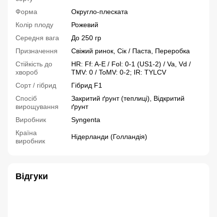
Форма
Округло-плеската
Колір плоду
Рожевий
Середня вага
До 250 гр
Призначення
Свіжий ринок, Сік / Паста, Переробка
Стійкість до
HR: Ff: A-E / Fol: 0-1 (US1-2) / Va, Vd /
хвороб
TMV: 0 / ToMV: 0-2; IR: TYLCV
Сорт / гібрид
Гібрид F1
Спосіб
Закритий ґрунт (теплиці), Відкритий
вирощування
ґрунт
Виробник
Syngenta
Країна
Нідерланди (Голландія)
виробник
Відгуки