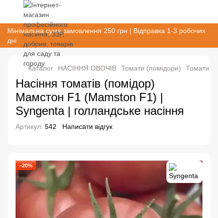
Мінімальна сума замовлення 250 грн | Відправка 1-3 робочих
дні
Каталог
НАСІННЯ ОВОЧІВ
Томати (помідори)
Томати ін
Насіння томатів (помідор)
Мамстон F1 (Mamston F1) |
Syngenta | голландське насіння
Артикул:
542
Написати відгук
−20%