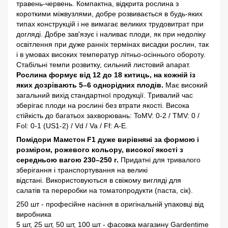
травень-червень. Компактна, відкрита рослина з
короткими міжвузлями, добре розвивається в будь-яких
типах конструкцій і не вимагає великих трудовитрат при
догляді. Добре зав'язує і наливає плоди, як при недоліку
освітлення при дуже ранніх термінах висадки рослин, так
і в умовах високих температур літньо-осіннього обороту.
Стабільні темпи розвитку, сильний листовий апарат.
Рослина формує від 12 до 18 китиць, на кожній із
яких дозрівають 5–6 однорідних плодів.
Має високий
загальний вихід стандартної продукції. Тривалий час
зберігає плоди на рослині без втрати якості. Висока
стійкість до багатьох захворювань: ToMV: 0-2 / TMV: 0 /
Fol: 0-1 (US1-2) / Vd / Va / Ff: A-E.
Помідори Мамстон F1 дуже вирівняні за формою і
розміром, рожевого кольору, високої якості з
середньою вагою 230–250 г.
Придатні для тривалого
зберігання і транспортування на великі
відстані. Використовуються в свіжому вигляді для
салатів та переробки на томатопродукти (паста, сік).
250 шт - професійне насіння в оригінальній упаковці від
виробника
5 шт, 25 шт, 50 шт, 100 шт - фасовка магазину Gardentime