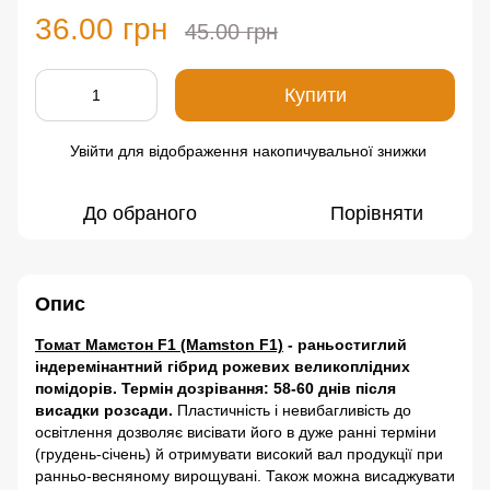
36.00 грн
45.00 грн
Купити
Увійти
для відображення накопичувальної знижки
%
До обраного
Порівняти
Опис
Томат Мамстон F1 (Mamston F1)
- раньостиглий
індеремінантний гібрид рожевих великоплідних
помідорів. Термін дозрівання: 58-60 днів після
висадки розсади.
Пластичність і невибагливість до
освітлення дозволяє висівати його в дуже ранні терміни
(грудень-січень) й отримувати високий вал продукції при
ранньо-весняному вирощувані. Також можна висаджувати