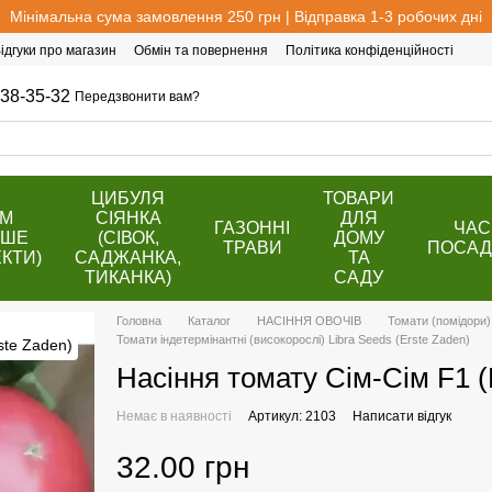
Мінімальна сума замовлення 250 грн | Відправка 1-3 робочих дні
ідгуки про магазин
Обмін та повернення
Політика конфіденційності
38-35-32
Передзвонити вам?
ЦИБУЛЯ
ТОВАРИ
ОМ
СІЯНКА
ДЛЯ
ГАЗОННІ
ЧАС
ВШЕ
(СІВОК,
ДОМУ
ТРАВИ
ПОСАД
КТИ)
САДЖАНКА,
ТА
ТИКАНКА)
САДУ
Головна
Каталог
НАСІННЯ ОВОЧІВ
Томати (помідори)
Томати індетермінантні (високорослі) Libra Seeds (Erste Zaden)
Насіння томату Сім-Сім F1 (
Немає в наявності
Артикул: 2103
Написати відгук
32.00 грн