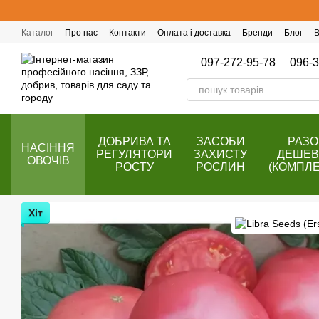
Перейти до основного контенту
Каталог
Про нас
Контакти
Оплата і доставка
Бренди
Блог
В
Публічний договір (оферта)
Програма лояльності
097-272-95-78
096-3
ДОБРИВА ТА
ЗАСОБИ
РАЗ
НАСІННЯ
РЕГУЛЯТОРИ
ЗАХИСТУ
ДЕШЕ
ОВОЧІВ
РОСТУ
РОСЛИН
(КОМПЛЕ
Хіт