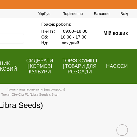
Порівняння
Укр
Рус
Бажання
Вхід
Графік роботи:
Пн-Пт:
09:00–18:00
Мій кошик
Сб:
10:00 - 17:00
Нд:
вихідний
СИДЕРАТИ
ТОРФОСУМІШІ
НИК
| КОРМОВІ
| ТОВАРИ ДЛЯ
НАСОСИ
КОВИЙ
КУЛЬУРИ
РОЗСАДИ
Томати індетермінантні (високорослі)
Томат Сім-Сім F1 (Libra Seeds), 5 шт
Libra Seeds)