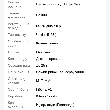
Висота
Високорослі (від 1,8 до 3м)
рослини
Термін
Ранній
дозрівання
Вегетаційний
65-70 днів в.в.р.
період
Тип томату
Чері (15-25г)
Особливості
Коллекційний
сорту
Форма
Овальна
Колір плоду
Двокольоровий
Середня вага
До 25 г
Призначення
Свіжий ринок, Консервування
Стійкість до
M, ToMV
хвороб
Сорт / гібрид
Гібрид F1
Виробник
Kitano Seeds
Країна
Нідерланди (Голландія)
виробник