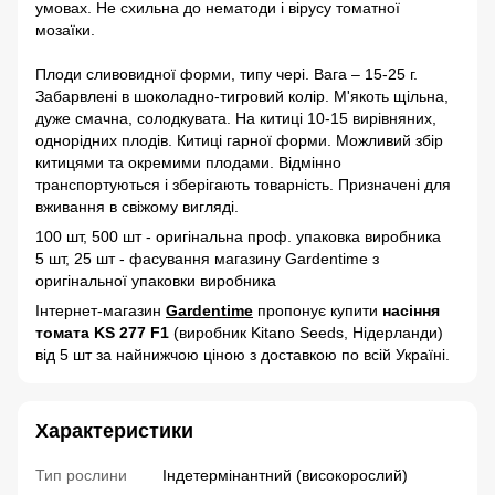
умовах. Не схильна до нематоди і вірусу томатної
мозаїки.
Плоди сливовидної форми, типу чері. Вага – 15-25 г.
Забарвлені в шоколадно-тигровий колір. М'якоть щільна,
дуже смачна, солодкувата. На китиці 10-15 вирівняних,
однорідних плодів. Китиці гарної форми. Можливий збір
китицями та окремими плодами. Відмінно
транспортуються і зберігають товарність. Призначені для
вживання в свіжому вигляді.
100 шт, 500 шт - оригінальна проф. упаковка виробника
5 шт, 25 шт - фасування магазину Gardentime з
оригінальної упаковки виробника
Інтернет-магазин
Gardentime
пропонує купити
насіння
томата KS 277 F1
(виробник Kitano Seeds, Нідерланди)
від 5 шт за найнижчою ціною з доставкою по всій Україні.
Характеристики
Тип рослини
Індетермінантний (високорослий)