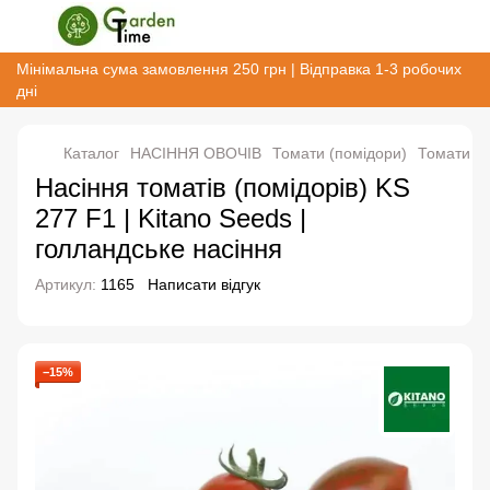
Мінімальна сума замовлення 250 грн | Відправка 1-3 робочих
дні
Каталог
НАСІННЯ ОВОЧІВ
Томати (помідори)
Томати ін
Насіння томатів (помідорів) KS
277 F1 | Kitano Seeds |
голландське насіння
Артикул:
1165
Написати відгук
−15%