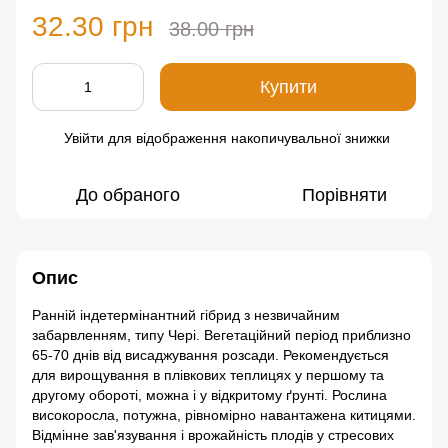
32.30 грн
38.00 грн
Купити
Увійти
для відображення накопичувальної знижки
%
До обраного
Порівняти
Опис
Ранній індетермінантний гібрид з незвичайним
забарвленням, типу Чері. Вегетаційний період приблизно
65-70 днів від висаджування розсади. Рекомендується
для вирощування в плівкових теплицях у першому та
другому обороті, можна і у відкритому ґрунті. Рослина
високоросла, потужна, рівномірно навантажена китицями.
Відмінне зав'язування і врожайність плодів у стресових