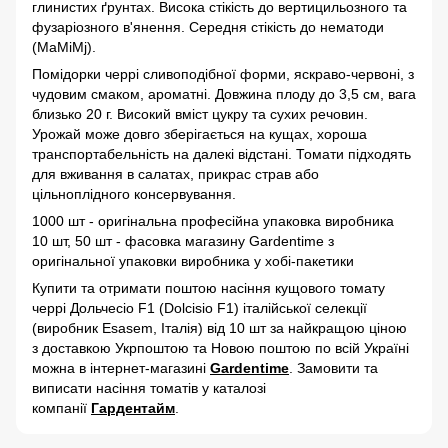
глинистих ґрунтах. Висока стікість до вертицильозного та
фузаріозного в'янення. Середня стікість до нематоди
(MaMiMj).
Помідорки черрі сливоподібної форми, яскраво-червоні, з
чудовим смаком, ароматні. Довжина плоду до 3,5 см, вага
близько 20 г. Високий вміст цукру та сухих речовин.
Урожай може довго зберігається на кущах, хороша
транспортабельність на далекі відстані. Томати підходять
для вживання в салатах, прикрас страв або
цільноплідного консервування.
1000 шт - оригінальна професійна упаковка виробника
10 шт, 50 шт - фасовка магазину Gardentime з
оригінальної упаковки виробника у хобі-пакетики
Купити та отримати поштою насіння кущового томату
черрі Дольчесіо F1 (Dolcisio F1) італійської селекції
(виробник Esasem, Італія) від 10 шт за найкращою ціною
з доставкою Укрпоштою та Новою поштою по всій Україні
можна в інтернет-магазині
Gardentime
. Замовити та
виписати
насіння томатів у каталозі
компанії
Гардентайм
.