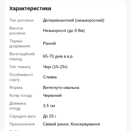
Характеристики
Тип рослини
Детермінантний (низькорослий)
Висота
Низькорослі (до 0,8м)
рослини
Термін
Ранній
дозрівання
Вегетаційний
65-70 днів в.в.р.
період
Тип томату
Чері (15-25г)
Особливості
Сливка
сорту
Форма
Витягнуто-овальна
Колір плоду
Червоний
Довжина
3,5 см
плоду
Середня вага
До 25 г
Призначення
Свіжий ринок, Консервування