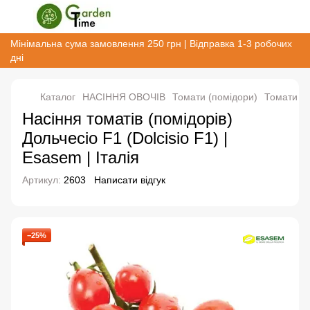
Мінімальна сума замовлення 250 грн | Відправка 1-3 робочих
дні
Каталог
НАСІННЯ ОВОЧІВ
Томати (помідори)
Томати (п
Насіння томатів (помідорів)
Дольчесіо F1 (Dolcisio F1) |
Esasem | Італія
Артикул:
2603
Написати відгук
−25%