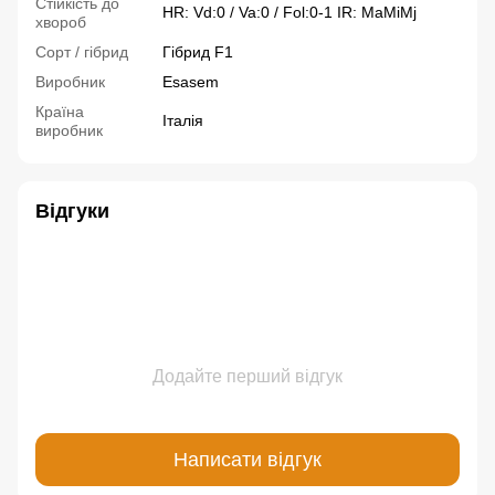
Стійкість до
HR: Vd:0 / Va:0 / Fol:0-1 IR: MaMiMj
хвороб
Сорт / гібрид
Гібрид F1
Виробник
Esasem
Країна
Італія
виробник
Відгуки
Додайте перший відгук
Написати відгук