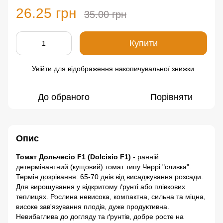
26.25 грн
35.00 грн
Купити
Увійти
для відображення накопичувальної знижки
%
До обраного
Порівняти
Опис
Томат Дольчесіо F1 (Dolcisio F1)
- ранній
детермінантний (кущовий) томат типу Черрі "сливка".
Термін дозрівання: 65-70 днів від висаджування розсади.
Для вирощування у відкритому ґрунті або плівкових
теплицях. Рослина невисока, компактна, сильна та міцна,
високе зав'язування плодів, дуже продуктивна.
Невибаглива до догляду та ґрунтів, добре росте на