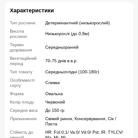
Характеристики
Тип рослини
Детермінантний (низькорослий)
Висота
Низькорослі (до 0,8м)
рослини
Термін
Середньоранній
дозрівання
Вегетаційний
70-75 днів в.в.р.
період
Тип томату
Середньоплідні (100-180г)
Особливості
Сливка
сорту
Форма
Овальна
Колір плоду
Червоний
Середня вага
До 150 гр
Призначення
Свіжий ринок, Консервування, Сік /
Паста
Стійкість до
HR: Fol:0,1/ Va:0/ Vd:0/ Pst; IR: TYLCV/
хвороб
Ma, Mi, Mj