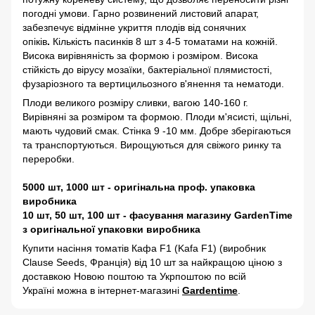
погодні умови. Гарно розвинений листовий апарат,
забезпечує відмінне укриття плодів від сонячних
опіків
.
Кількість пасинків 8 шт з 4-5 томатами на кожній.
Висока вирівняність за формою і розміром. Висока
стійкість до вірусу мозаїки, бактеріальної плямистості,
фузаріозного та вертицильозного в'янення та нематоди.
Плоди великого розміру сливки, вагою 140-160 г.
Вирівняні за розміром та формою. Плоди м'ясисті, щільні,
мають чудовий смак. Стінка 9 -10 мм. Добре зберігаються
та транспортуються. Вирощуються для свіжого ринку та
переробки.
5000 шт, 1000 шт - оригінальна проф. упаковка
виробника
10 шт, 50 шт, 100 шт - фасування магазину GardenTime
з оригінальної упаковки виробника
Купити насіння томатів Кафа F1 (Kafa F1) (виробник
Clause Seeds, Франція) від 10 шт за найкращою ціною з
доставкою Новою поштою та Укрпоштою по всій
Україні можна в інтернет-магазині
Gardentime
.