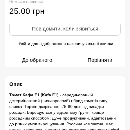
Немає в наявності
25.00 грн
Повідомити, коли з'явиться
Увійти
для відображення накопичувальної знижки
%
До обраного
Порівняти
Опис
Томат Кафа F1 (Kafa F1)
- cередньоранній
детермінантний (низькорослий) гібрид томатів типу
сливка. Термін дозрівання: 75-80 днів від висадки
розсади. Вирощується у відкритому ґрунті, краще
розсадним способом. Дуже продуктивний, адаптований
до різних умов вирощування. Рослина компактна, має
потужну кореневу систему, що дозволяє переносити різні