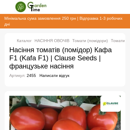
Мінімальна сума замовлення 250 грн | Відправка 1-3 робочих
дні
Каталог
НАСІННЯ ОВОЧІВ
Томати (помідори)
Томати (п
Насіння томатів (помідор) Кафа
F1 (Kafa F1) | Clause Seeds |
французьке насіння
Артикул:
2455
Написати відгук