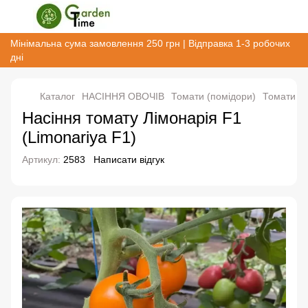
Мінімальна сума замовлення 250 грн | Відправка 1-3 робочих
дні
Каталог
НАСІННЯ ОВОЧІВ
Томати (помідори)
Томати ін
Насіння томату Лімонарія F1
(Limonariya F1)
Артикул:
2583
Написати відгук