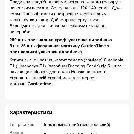
Плоди сливоподібної форми, яскраво-жовтого кольору, з
невеликим носиком. Середня вага: 120-140 грамів. Дуже
смачні і щільні томати прекрасної якості з гарним
зовнішнім виглядом. Добре транспортуються.
Вирощуються для вживання в свіжому вигляді та
переробки.
250 шт - оригінальна проф. упаковка виробника
5 шт, 25 шт - фасування магазину GardenTime з
оригінальної упаковки виробника
Купити якісне насіння жовтих томатів (помідор) Лімонарія
F1 (Limonariya F1) (виробник Breeding Seeds) від 5 шт за
найкращою ціною з доставкою Новою поштою та
Укрпоштою по всій Україні можна в інтернет-
магазині
Gardentime
.
Характеристики
Тип рослини
Індетермінантний (високорослий)
Висота