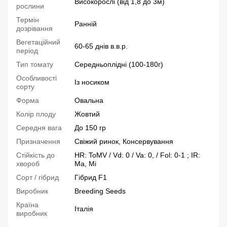
Високорослі (від 1,8 до 3м)
рослини
Термін
Ранній
дозрівання
Вегетаційний
60-65 днів в.в.р.
період
Тип томату
Середньоплідні (100-180г)
Особливості
Із носиком
сорту
Форма
Овальна
Колір плоду
Жовтий
Середня вага
До 150 гр
Призначення
Свіжий ринок, Консервування
Стійкість до
HR: ToMV / Vd: 0 / Va: 0, / Fol: 0-1 ; IR:
хвороб
Ma, Mi
Сорт / гібрид
Гібрид F1
Виробник
Breeding Seeds
Країна
Італія
виробник