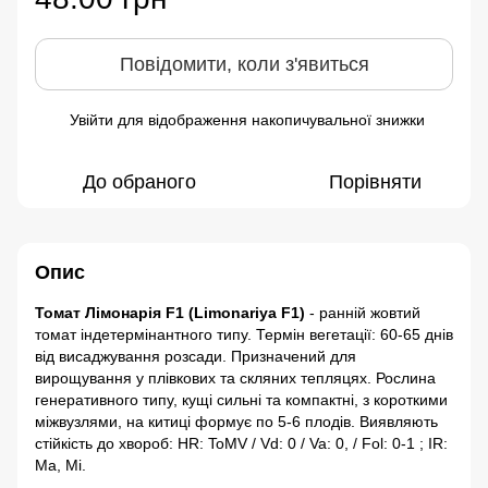
Повідомити, коли з'явиться
Увійти
для відображення накопичувальної знижки
%
До обраного
Порівняти
Опис
Томат Лімонарія F1 (Limonariya F1)
- ранній жовтий
томат індетермінантного типу. Термін вегетації: 60-65 днів
від висаджування розсади. Призначений для
вирощування у плівкових та скляних тепляцях. Рослина
генеративного типу, кущі сильні та компактні, з короткими
міжвузлями, на китиці формує по 5-6 плодів. Виявляють
стійкість до хвороб: HR: ToMV / Vd: 0 / Va: 0, / Fol: 0-1 ; IR:
Ma, Mi.