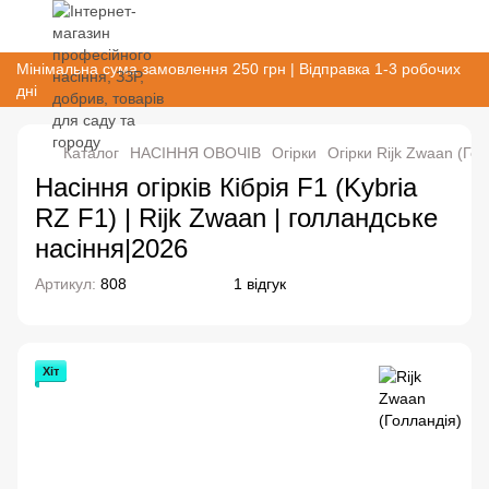
Мінімальна сума замовлення 250 грн | Відправка 1-3 робочих
дні
Каталог
НАСІННЯ ОВОЧІВ
Огірки
Огірки Rijk Zwaan (Гол
Насіння огірків Кібрія F1 (Kybria
RZ F1) | Rijk Zwaan | голландське
насіння|2026
Артикул:
808
1 відгук
Хіт