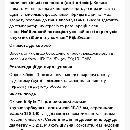
великою кількістю плодів (до 5 огірків).
Велике
навантаження плодами не призводить до втрати зав'язі.
Один з найбільш стресостійких гібридів на ринку, має
здорову рослину до кінця вирощування. Висока здатність
до температурних стресів та регенарації після
спекі.
Найбільший потенціал урожайності серед усіх
існуючих гібридів у компанії Rijk Zwaan.
Стійкість до хвороб
Висока стійкість до борошнистої роси, кладоспріозу та
мозаїки огірка.
HR: Ccu/Px (ex Sf); IR: CMV.
Рекомендації до вирощування
Огірок Кібрія F1 рекомендується для вирощування у
відкритому ґрунті, плівкових та скляних теплицях у
першому та другому оборотах.
Якість плода
Огірки Кібрія F1 циліндричної форми,
крупногорбкуваті, довжиною 10-12 см, середньою
масою 130-140 г,
відрізняються високими показниками
товарних якостей.
Співвідношення довжини плоду до
діаметру – 3,2:1.
М'якоть щільна і соковита, має чудовий