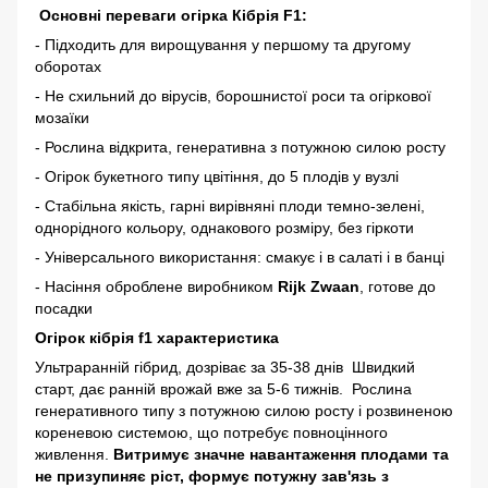
Основні переваги огірка Кібрія F1:
- Підходить для вирощування у першому та другому
оборотах
- Не схильний до вірусів, борошнистої роси та огіркової
мозаїки
- Рослина відкрита, генеративна з потужною силою росту
- Огірок букетного типу цвітіння, до 5 плодів у вузлі
- Стабільна якість, гарні вирівняні плоди темно-зелені,
однорідного кольору, однакового розміру, без гіркоти
- Універсального використання: смакує і в салаті і в банці
- Насіння оброблене виробником
Rijk Zwaan
, готове до
посадки
Огірок кібрія f1 характеристика
Ультраранній гібрид, дозріває за 35-38 днів
Швидкий
старт, дає ранній врожай вже за 5-6 тижнів. Рослина
генеративного типу з потужною силою росту і розвиненою
кореневою системою, що потребує повноцінного
живлення.
Витримує значне навантаження плодами та
не призупиняє ріст, формує потужну зав'язь з