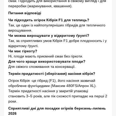
смак. Підходить для використання в свіжому вигляді і для
переробки (маринування, квашення).
Питання відповіді
Чи підходить огірок Кібрія F1 для теплиць?
Так, це один із найпопулярніших гібридів для тепличного
вирощування.
Чи можна вирощувати у відкритому ґрунті?
Так, за сприятливих умов Кібрія F1 добре плодоносить і у
відкритому ґрунті.
Чи має гіркоту?
Ні, плоди мають приємний смак без гіркоти.
Для чого краще використовувати плоди?
Для свіжого споживання та консервації.
Термін придатності (зберігання) насіння кібрія?
Огірок Кібрія -це гібрид (F1), його насіння зазвичай
оброблене фунгіцидами (Максим 480FS/Aпрон XL).
Термін придатності насіння у закритій упаковці
становить 3–5 років, але пік схожості припадає на перші 2
роки.
Сприятливі дні для посадки огірків березень-липень
2026