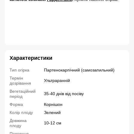
Огірок Кібрія F1 оптом і вроздріб Насіння корнішони
Гібрид огірка Кібрія F1 для теплиць Врожайний огірок
для відкритого ґрунту Урожайні огірки з Голландії
Професійне насіння огірків Кібрія F1 для відкритого
ґрунту та теплиць Корнішони без гіркоти Смачні
корнішони Сорти корнішонів
Характеристики
Тип огірка
Партенокарпічний (самозапильний)
Термін
Ультраранній
дозрівання
Вегетаційний
35-40 днів від посіву
період
Форма
Корнішон
Колір плоду
Зелений
Довжина
10-12 см
плоду
Поверхня