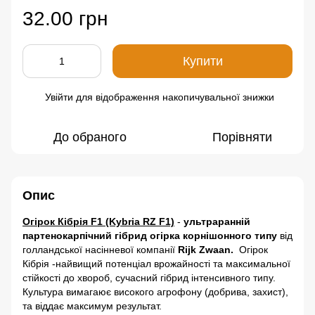
32.00 грн
Купити
Увійти
для відображення накопичувальної знижки
%
До обраного
Порівняти
Опис
Огірок Кібрія F1 (Kybria RZ F1)
-
ультраранній
партенокарпічний гібрид огірка корнішонного типу
від
голландської насінневої компанії
Rijk Zwaan.
Огірок
Кібрія -найвищий потенціал врожайності та максимальної
стійкості до хвороб, сучасний гібрид інтенсивного типу.
Культура вимагаює високого агрофону (добрива, захист),
та віддає максимум результат.