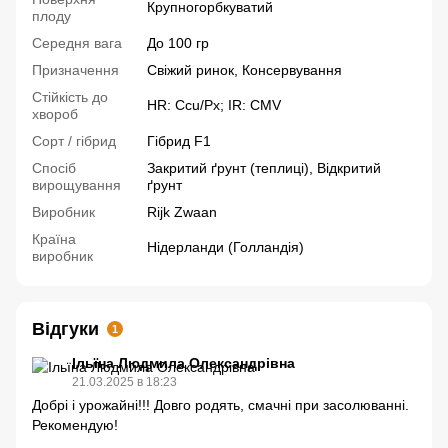
Крупногорбкуватий
плоду
Середня вага
До 100 гр
Призначення
Свіжий ринок, Консервування
Стійкість до
HR: Ccu/Px; IR: CMV
хвороб
Сорт / гібрид
Гібрид F1
Спосіб
Закритий ґрунт (теплиці), Відкритий
вирощування
ґрунт
Виробник
Rijk Zwaan
Країна
Нідерланди (Голландія)
виробник
Відгуки
1
Ільїна Людмила Олександрівна
21.03.2025 в 18:23
Добрі і урожайні!!! Довго родять, смачні при засолюванні.
Рекомендую!