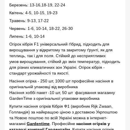
Березень: 13-16,18-19, 22-24
Квітень: 4-5, 10-15, 19-23
Травень: 9-13, 17-22
Червень: 1-6, 10-14, 18-22, 26-30
Липень: 1-6, 10-14
Огірок кібрія F1 універсальний ґібрид, підходить для
вирощування у відкритому та закритому ґрунті, як для
теплиць, так і для поля. Стійкий до несприятливих
умов вирощування, стійкий до змін температур, підходить
для різних климатичних зон Україні. Огірок кібрія -
стандарт урожайності та якості.
Насіння огірка - 250 шт, 1000 шт професійне насіння в
оригінальній упаковці від виробника
Насіння хоббі пакет -10 шт, 50 шт фасування магазину
GardenTime з оригінальної упаковки виробника
Купити насіння огірків Кібрія Ф1
(виробник Rijk Zwaan,
Голландія) за найкращою ціною з доставкою Укрпоштою
та Новою поштою по всій Україні можна в інтернет-
магазині
Gardentime
. Професійне
насіння огірків у
каталозі компанії
Гардентайм
.
Купити насіння огірків.