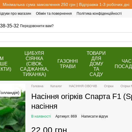
Мінімальна сума замовлення 250 грн | Відправка 1-3 робочих дні
ідгуки про магазин
Обмін та повернення
Політика конфіденційності
38-35-32
Передзвонити вам?
ЦИБУЛЯ
ТОВАРИ
ОМ
СІЯНКА
ДЛЯ
ГАЗОННІ
ЧАС
ВШЕ
(СІВОК,
ДОМУ
ТРАВИ
ПОСАД
КТИ)
САДЖАНКА,
ТА
ТИКАНКА)
САДУ
Головна
Каталог
НАСІННЯ ОВОЧІВ
Огірки
Огірки 
Насіння огірків Спарта F1 (S
насіння
В наявності
Артикул: 869
Написати відгук
22.00 грн