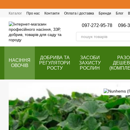
Перейти до основного контенту
Каталог
Про нас
Контакти
Оплата і доставка
Бренди
Блог
В
Публічний договір (оферта)
Програма лояльності
097-272-95-78
096-3
ДОБРИВА ТА
ЗАСОБИ
РАЗ
НАСІННЯ
РЕГУЛЯТОРИ
ЗАХИСТУ
ДЕШЕ
ОВОЧІВ
РОСТУ
РОСЛИН
(КОМПЛЕ