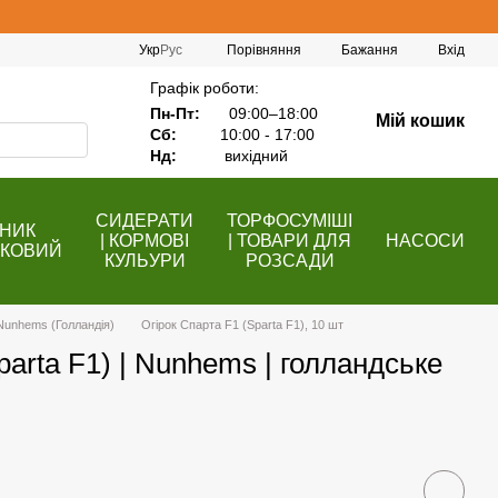
Порівняння
Укр
Рус
Бажання
Вхід
Графік роботи:
Пн-Пт:
09:00–18:00
Мій кошик
Сб:
10:00 - 17:00
Нд:
вихідний
СИДЕРАТИ
ТОРФОСУМІШІ
НИК
| КОРМОВІ
| ТОВАРИ ДЛЯ
НАСОСИ
КОВИЙ
КУЛЬУРИ
РОЗСАДИ
Nunhems (Голландія)
Огірок Спарта F1 (Sparta F1), 10 шт
parta F1) | Nunhems | голландське